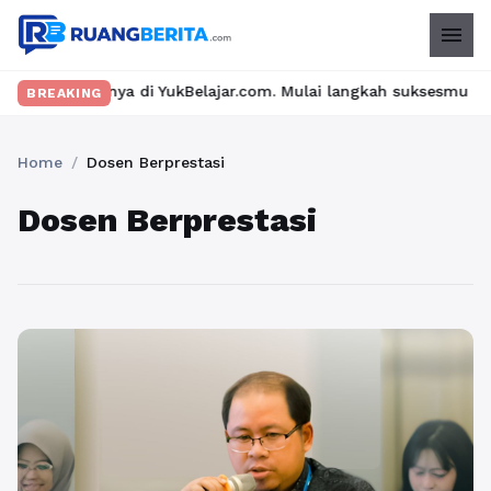
menu
di YukBelajar.com. Mulai langkah suksesmu hari ini! • Mau lulus
BREAKING
Home
/
Dosen Berprestasi
Dosen Berprestasi