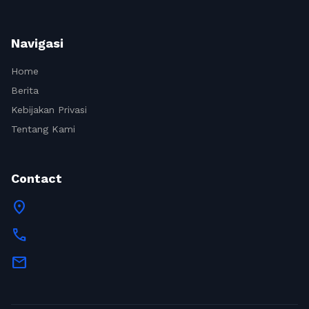
Navigasi
Home
Berita
Kebijakan Privasi
Tentang Kami
Contact
location_on
call
mail