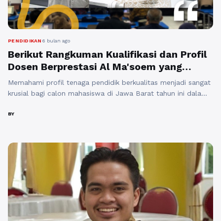
PENDIDIKAN
6 bulan ago
Berikut Rangkuman Kualifikasi dan Profil
Dosen Berprestasi Al Ma'soem yang
Menjadi Inspirasi Akademik
Memahami profil tenaga pendidik berkualitas menjadi sangat
krusial bagi calon mahasiswa di Jawa Barat tahun ini dalam
menentukan institusi pendidikan tinggi yang mampu
menjamin kompetensi lulusan secara profesional dan
BY
berdaya saing. Artikel ini membahas urgensi pemilihan dosen
berkompeten, manfaat akademik dari bimbingan lintas
disiplin, serta relevansi perkembangan keilmuan modern yang
mampu mengintegrasikan aspek ekonomi dan ...
Baca
Selengkapnya