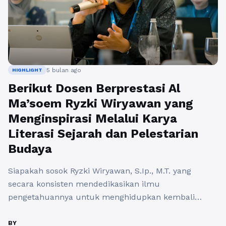
5 bulan ago
HIGHLIGHT
Berikut Dosen Berprestasi Al
Ma’soem Ryzki Wiryawan yang
Menginspirasi Melalui Karya
Literasi Sejarah dan Pelestarian
Budaya
Siapakah sosok Ryzki Wiryawan, S.Ip., M.T. yang
secara konsisten mendedikasikan ilmu
pengetahuannya untuk menghidupkan kembali
narasi sejarah lokal Bandung melalui karya literasi
serta aksi nyata pelestarian budaya bagi masyarakat
BY