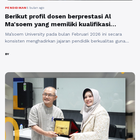
PENDIDIKAN
5 bulan ago
Berikut profil dosen berprestasi Al
Ma'soem yang memiliki kualifikasi
akademik unggul serta pengalaman
Ma’soem University pada bulan Februari 2026 ini secara
profesional
konsisten menghadirkan jajaran pendidik berkualitas guna
mendukung proses transformasi pendidikan tinggi di wilayah
Jawa Barat bagi seluruh mahasiswa. Kehadiran figur dosen
BY
berprestasi ini sangat penting karena memiliki urgensi topik
kualifikasi pendidik, manfaat akademik berupa transfer
pengetahuan praktis, serta relevansi perkembangan keilmuan
modern melalui riset berbasis sejarah dan ...
Baca
Selengkapnya