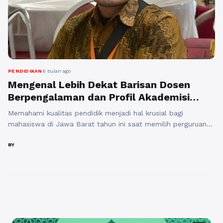
PENDIDIKAN
6 bulan ago
Mengenal Lebih Dekat Barisan Dosen
Berpengalaman dan Profil Akademisi
Berprestasi di Al Ma’soem
Memahami kualitas pendidik menjadi hal krusial bagi
mahasiswa di Jawa Barat tahun ini saat memilih perguruan
tinggi yang memiliki standar mutu internasional demi
menunjang kesuksesan karir masa depan Anda secara
BY
profesional. Artikel ini membahas urgensi profil tenaga
pengajar kompeten, manfaat akademik dari bimbingan ahli,
serta relevansi perkembangan keilmuan modern melalui
kontribusi nyata para akademisi dalam ...
Baca Selengkapnya