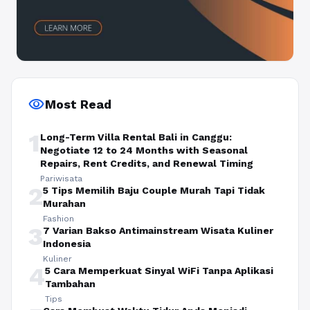
visibility
Most Read
1
Long-Term Villa Rental Bali in Canggu:
Negotiate 12 to 24 Months with Seasonal
Repairs, Rent Credits, and Renewal Timing
Pariwisata
2
5 Tips Memilih Baju Couple Murah Tapi Tidak
Murahan
Fashion
3
7 Varian Bakso Antimainstream Wisata Kuliner
Indonesia
Kuliner
4
5 Cara Memperkuat Sinyal WiFi Tanpa Aplikasi
Tambahan
Tips