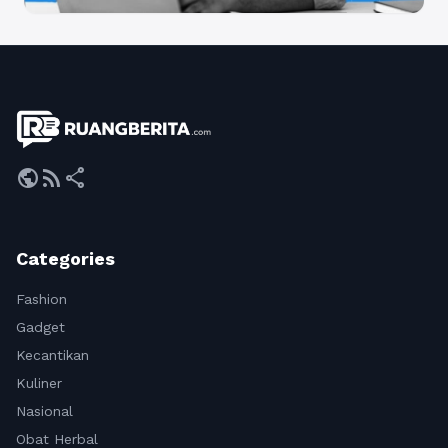
public
rss_feed
share
Categories
Fashion
Gadget
Kecantikan
Kuliner
Nasional
Obat Herbal