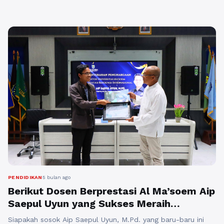
luas saat ini. Urgensi profil ini terletak pada
penyelamatan identitas bangsa, memberikan
manfaat akademik bagi studi konservasi heritage,
serta menunjukkan relevansi keilmuan modern
dalam menjaga keseimbangan ...
Baca Selengkapnya
PENDIDIKAN
5 bulan ago
Berikut Dosen Berprestasi Al Ma’soem Aip
Saepul Uyun yang Sukses Meraih
Penghargaan Internasional Bidang
Siapakah sosok Aip Saepul Uyun, M.Pd. yang baru-baru ini