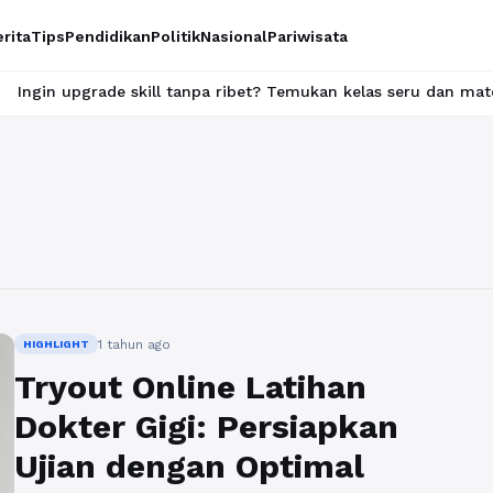
rita
Tips
Pendidikan
Politik
Nasional
Pariwisata
grade skill tanpa ribet? Temukan kelas seru dan materi lengkap 
1 tahun ago
HIGHLIGHT
Tryout Online Latihan
Dokter Gigi: Persiapkan
Ujian dengan Optimal