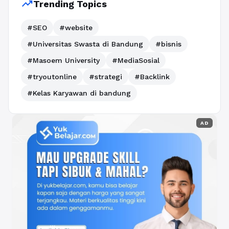
trending_up
Trending Topics
#SEO
#website
#Universitas Swasta di Bandung
#bisnis
#Masoem University
#MediaSosial
#tryoutonline
#strategi
#Backlink
#Kelas Karyawan di bandung
AD