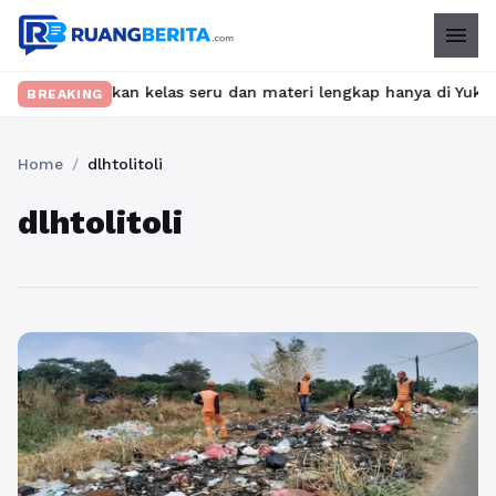
menu
et? Temukan kelas seru dan materi lengkap hanya di YukBelajar.co
BREAKING
Home
/
dlhtolitoli
dlhtolitoli