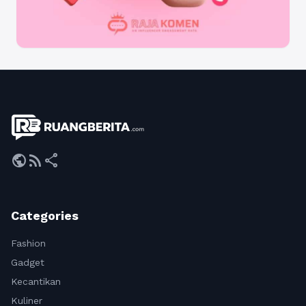
public
rss_feed
share
Categories
Fashion
Gadget
Kecantikan
Kuliner