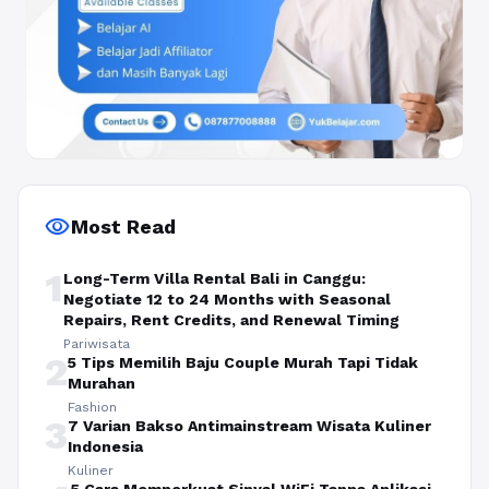
visibility
Most Read
1
Long-Term Villa Rental Bali in Canggu:
Negotiate 12 to 24 Months with Seasonal
Repairs, Rent Credits, and Renewal Timing
Pariwisata
2
5 Tips Memilih Baju Couple Murah Tapi Tidak
Murahan
Fashion
3
7 Varian Bakso Antimainstream Wisata Kuliner
Indonesia
Kuliner