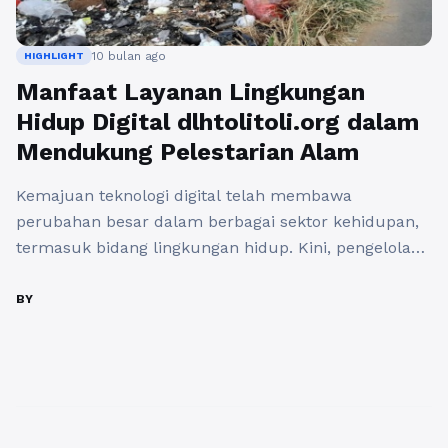
10 bulan ago
HIGHLIGHT
Manfaat Layanan Lingkungan
Hidup Digital dlhtolitoli.org dalam
Mendukung Pelestarian Alam
Kemajuan teknologi digital telah membawa
perubahan besar dalam berbagai sektor kehidupan,
termasuk bidang lingkungan hidup. Kini, pengelolaan
lingkungan tidak hanya dilakukan melalui kegiatan
lapangan, tetapi juga melalui layanan digital yang
BY
lebih cepat, transparan, dan mudah diakses
masyarakat. Salah satu wujud nyata inovasi ini
adalah portal https://dlhtolitoli.org/pengadaan/, yang
dikelola oleh Dinas Lingkungan Hidup Kabupaten
Tolitoli. Sebagai ...
Baca Selengkapnya