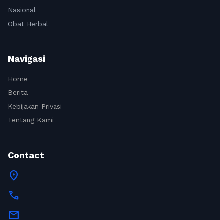
Nasional
Obat Herbal
Navigasi
Home
Berita
Kebijakan Privasi
Tentang Kami
Contact
location_on
call
mail