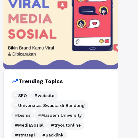
trending_up
Trending Topics
#SEO
#website
#Universitas Swasta di Bandung
#bisnis
#Masoem University
#MediaSosial
#tryoutonline
#strategi
#Backlink