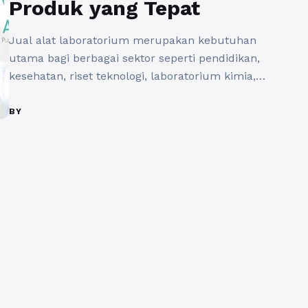
Produk yang Tepat
Jual alat laboratorium merupakan kebutuhan
utama bagi berbagai sektor seperti pendidikan,
kesehatan, riset teknologi, laboratorium kimia,
farmasi, hingga industri makanan dan minuman.
Ketersediaan alat yang akurat, berkualitas, serta
BY
sesuai standar keselamatan sangat menentukan
kualitas hasil pengujian di laboratorium. Oleh
karena itu, peran distributor alat laboratorium
menjadi sangat penting dalam memastikan proses
penelitian berjalan lancar dan ...
Baca
Selengkapnya