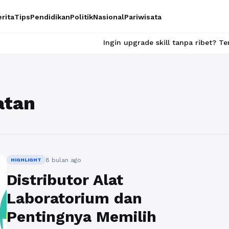
rita
Tips
Pendidikan
Politik
Nasional
Pariwisata
Ingin upgrade skill tanpa ribet? Temukan kela
atan
8 bulan ago
HIGHLIGHT
Distributor Alat
Laboratorium dan
Pentingnya Memilih