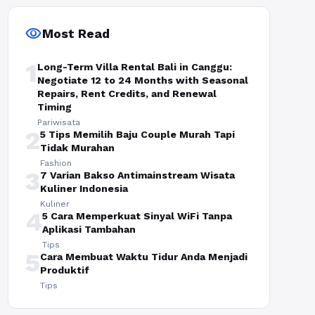
visibility
Most Read
1
Long-Term Villa Rental Bali in Canggu:
Negotiate 12 to 24 Months with Seasonal
Repairs, Rent Credits, and Renewal
Timing
Pariwisata
2
5 Tips Memilih Baju Couple Murah Tapi
Tidak Murahan
Fashion
3
7 Varian Bakso Antimainstream Wisata
Kuliner Indonesia
Kuliner
4
5 Cara Memperkuat Sinyal WiFi Tanpa
Aplikasi Tambahan
Tips
5
Cara Membuat Waktu Tidur Anda Menjadi
Produktif
Tips