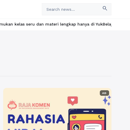
search
s seru dan materi lengkap hanya di YukBelajar.com. Mulai langka
AD