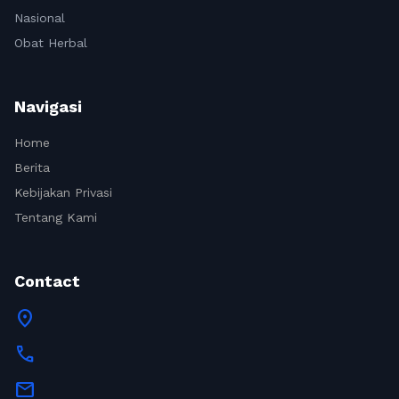
Nasional
Obat Herbal
Navigasi
Home
Berita
Kebijakan Privasi
Tentang Kami
Contact
location_on
call
mail