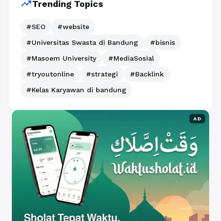
trending_up
Trending Topics
#SEO
#website
#Universitas Swasta di Bandung
#bisnis
#Masoem University
#MediaSosial
#tryoutonline
#strategi
#Backlink
#Kelas Karyawan di bandung
AD