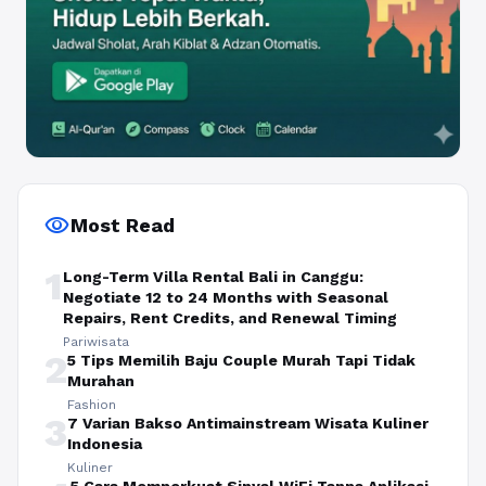
visibility
Most Read
1
Long-Term Villa Rental Bali in Canggu:
Negotiate 12 to 24 Months with Seasonal
Repairs, Rent Credits, and Renewal Timing
Pariwisata
2
5 Tips Memilih Baju Couple Murah Tapi Tidak
Murahan
Fashion
3
7 Varian Bakso Antimainstream Wisata Kuliner
Indonesia
Kuliner