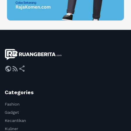
public
rss_feed
share
Categories
Fashion
Gadget
Kecantikan
Kuliner