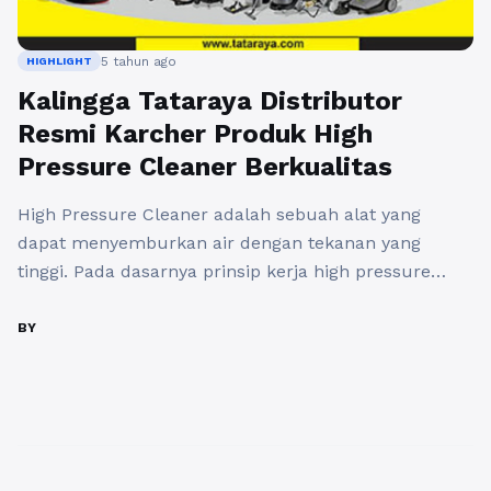
5 tahun ago
HIGHLIGHT
Kalingga Tataraya Distributor
Resmi Karcher Produk High
Pressure Cleaner Berkualitas
High Pressure Cleaner adalah sebuah alat yang
dapat menyemburkan air dengan tekanan yang
tinggi. Pada dasarnya prinsip kerja high pressure
cleaner sama dengan kompresor udara tetapi ada
yang membedakannya adalah benda yang
BY
dimampatkannya. Untuk kompresor biasanya benda
yang dimampatkan adalah gas atau udara sedangkan
untuk high pressure cleaner adalah benda cair. Jet
Cleaner Karcher adalah ...
Baca Selengkapnya