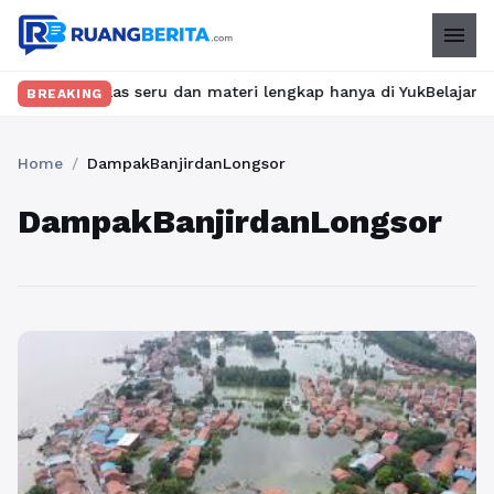
menu
mukan kelas seru dan materi lengkap hanya di YukBelajar.com. Mul
BREAKING
Home
/
DampakBanjirdanLongsor
DampakBanjirdanLongsor