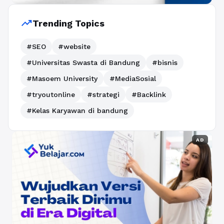
trending_up
Trending Topics
#SEO
#website
#Universitas Swasta di Bandung
#bisnis
#Masoem University
#MediaSosial
#tryoutonline
#strategi
#Backlink
#Kelas Karyawan di bandung
AD