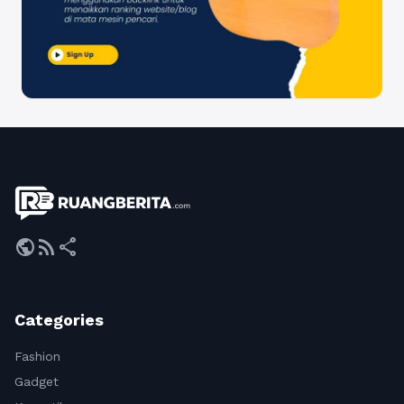
public
rss_feed
share
Categories
Fashion
Gadget