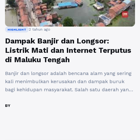
2 tahun ago
HIGHLIGHT
Dampak Banjir dan Longsor:
Listrik Mati dan Internet Terputus
di Maluku Tengah
Banjir dan longsor adalah bencana alam yang sering
kali menimbulkan kerusakan dan dampak buruk
bagi kehidupan masyarakat. Salah satu daerah yang
belakangan ini mengalami dampak serius akibat
banjir dan longsor adalah Maluku Tengah. Bencana
BY
alam ini tidak hanya menyebabkan kerusakan fisik,
tetapi juga berdampak pada infrastruktur vital
seperti listrik dan internet, yang berdampak pada
kehidupan ...
Baca Selengkapnya