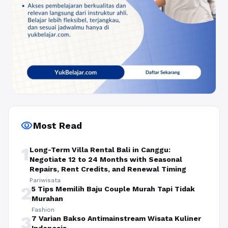
visibility
Most Read
1
Long-Term Villa Rental Bali in Canggu:
Negotiate 12 to 24 Months with Seasonal
Repairs, Rent Credits, and Renewal Timing
Pariwisata
2
5 Tips Memilih Baju Couple Murah Tapi Tidak
Murahan
Fashion
3
7 Varian Bakso Antimainstream Wisata Kuliner
Indonesia