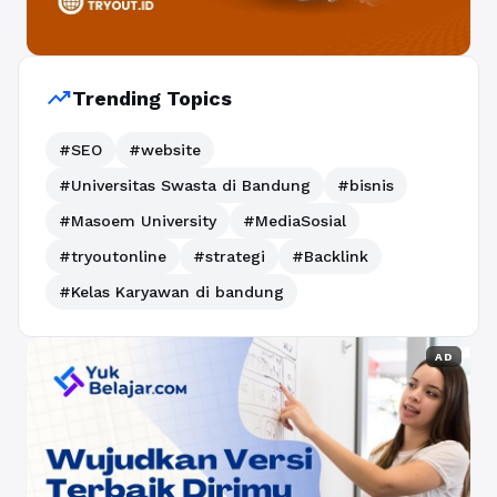
trending_up
Trending Topics
#SEO
#website
#Universitas Swasta di Bandung
#bisnis
#Masoem University
#MediaSosial
#tryoutonline
#strategi
#Backlink
#Kelas Karyawan di bandung
AD