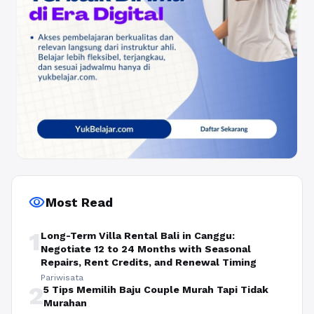
visibility
Most Read
1
Long-Term Villa Rental Bali in Canggu:
Negotiate 12 to 24 Months with Seasonal
Repairs, Rent Credits, and Renewal Timing
Pariwisata
2
5 Tips Memilih Baju Couple Murah Tapi Tidak
Murahan