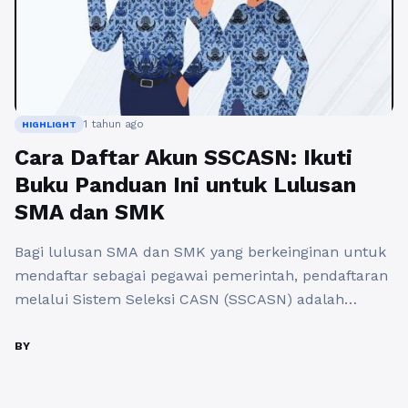
1 tahun ago
HIGHLIGHT
Cara Daftar Akun SSCASN: Ikuti
Buku Panduan Ini untuk Lulusan
SMA dan SMK
Bagi lulusan SMA dan SMK yang berkeinginan untuk
mendaftar sebagai pegawai pemerintah, pendaftaran
melalui Sistem Seleksi CASN (SSCASN) adalah
langkah yang harus diambil. Namun, tentu saja, ada
beberapa langkah dan syarat yang perlu dipenuhi
BY
agar pendaftaran berjalan lancar. Mari kita simak
bersama panduan cara daftar akun SSCASN untuk