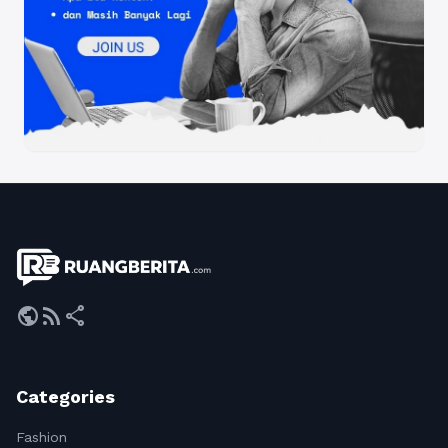
public
rss_feed
share
Categories
Fashion