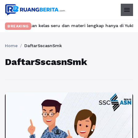
menu
? Temukan kelas seru dan materi lengkap hanya di YukBelajar.com
BREAKING
Home
/
DaftarSscasnSmk
DaftarSscasnSmk