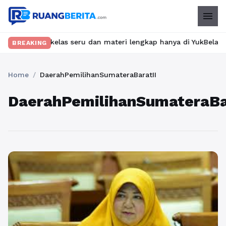
menu
ukan kelas seru dan materi lengkap hanya di YukBelajar.com. Mul
BREAKING
Home
/
DaerahPemilihanSumateraBaratII
DaerahPemilihanSumateraBa