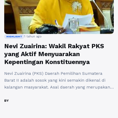
1 tahun ago
HIGHLIGHT
Nevi Zuairina: Wakil Rakyat PKS
yang Aktif Menyuarakan
Kepentingan Konstituennya
Nevi Zuairina (PKS) Daerah Pemilihan Sumatera
Barat II adalah sosok yang kini semakin dikenal di
kalangan masyarakat. Asal daerah yang merupakan
salah satu provinsi di Indonesia ini, Nevi bukan hanya
sekadar berpolitik, tetapi juga membawa visi dan
BY
misi untuk memajukan daerahnya. Sebagai anggota
Partai Keadilan Sejahtera (PKS), Nevi Zuairina