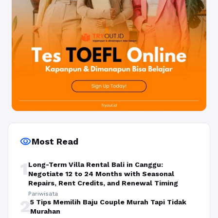
visibility
Most Read
1
Long-Term Villa Rental Bali in Canggu:
Negotiate 12 to 24 Months with Seasonal
Repairs, Rent Credits, and Renewal Timing
Pariwisata
2
5 Tips Memilih Baju Couple Murah Tapi Tidak
Murahan