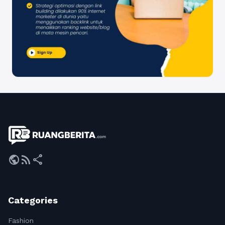
public
rss_feed
share
Categories
Fashion