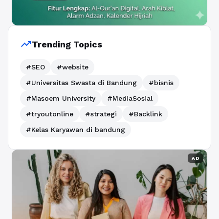
trending_up
Trending Topics
#SEO
#website
#Universitas Swasta di Bandung
#bisnis
#Masoem University
#MediaSosial
#tryoutonline
#strategi
#Backlink
#Kelas Karyawan di bandung
AD