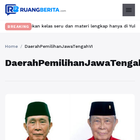
menu
bet? Temukan kelas seru dan materi lengkap hanya di YukBelajar.c
BREAKING
Home
/
DaerahPemilihanJawaTengahVI
DaerahPemilihanJawaTenga