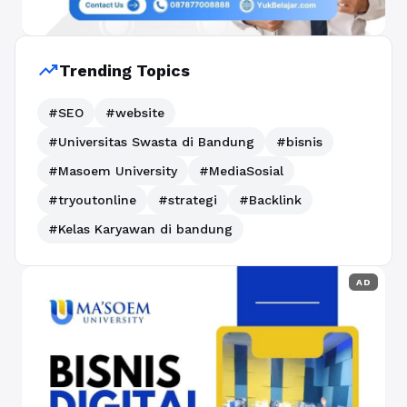
trending_up
Trending Topics
#SEO
#website
#Universitas Swasta di Bandung
#bisnis
#Masoem University
#MediaSosial
#tryoutonline
#strategi
#Backlink
#Kelas Karyawan di bandung
AD