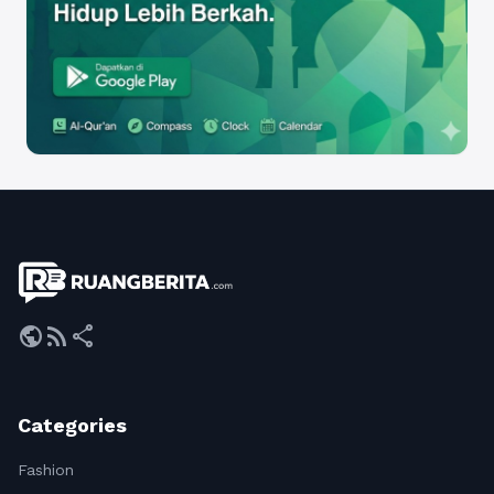
public
rss_feed
share
Categories
Fashion