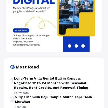
visibility
Most Read
1
Long-Term Villa Rental Bali in Canggu:
Negotiate 12 to 24 Months with Seasonal
Repairs, Rent Credits, and Renewal Timing
Pariwisata
2
5 Tips Memilih Baju Couple Murah Tapi Tidak
Murahan
Fashion