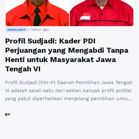
1 tahun ago
HIGHLIGHT
Profil Sudjadi: Kader PDI
Perjuangan yang Mengabdi Tanpa
Henti untuk Masyarakat Jawa
Tengah VI
Profil Sudjadi (PDI-P) Daerah Pemilihan Jawa Tengah
VI adalah salah satu dari sekian banyak profil politisi
yang patut diperhatikan menjelang pemilihan umum.
Dalam konteks kekuatan politik, Sudjadi merupakan
sosok penting yang akan mewakili suara masyarakat
BY
di DPR RI Dapil Jateng VI. Dengan berbekal
pengalaman dan komitmen yang kuat terhadap
Partai Demokrasi Indonesia Perjuangan (PDI-P),