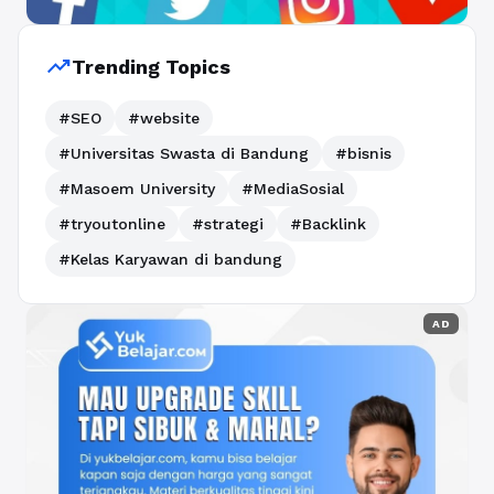
trending_up
Trending Topics
#SEO
#website
#Universitas Swasta di Bandung
#bisnis
#Masoem University
#MediaSosial
#tryoutonline
#strategi
#Backlink
#Kelas Karyawan di bandung
AD