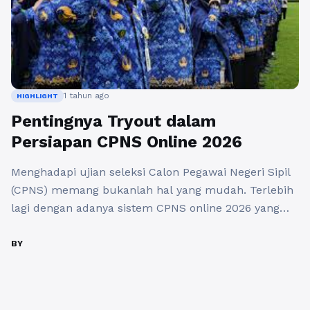
1 tahun ago
HIGHLIGHT
Pentingnya Tryout dalam
Persiapan CPNS Online 2026
Menghadapi ujian seleksi Calon Pegawai Negeri Sipil
(CPNS) memang bukanlah hal yang mudah. Terlebih
lagi dengan adanya sistem CPNS online 2026 yang
semakin menuntut para peserta untuk
mempersiapkan diri dengan matang. Dalam situasi
BY
ini, tryout menjadi salah satu metode yang efektif
untuk mengukur sejauh mana pemahaman dan
kesiapan peserta dalam menghadapi ujian. Artikel ini