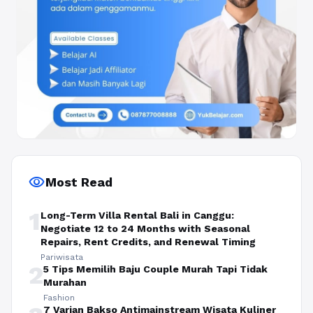
visibility
Most Read
1
Long-Term Villa Rental Bali in Canggu:
Negotiate 12 to 24 Months with Seasonal
Repairs, Rent Credits, and Renewal Timing
Pariwisata
2
5 Tips Memilih Baju Couple Murah Tapi Tidak
Murahan
Fashion
7 Varian Bakso Antimainstream Wisata Kuliner