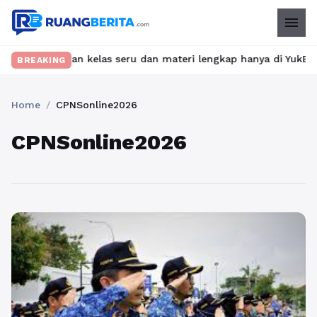
menu
 Temukan kelas seru dan materi lengkap hanya di YukBelajar.com.
BREAKING
Home
/
CPNSonline2026
CPNSonline2026