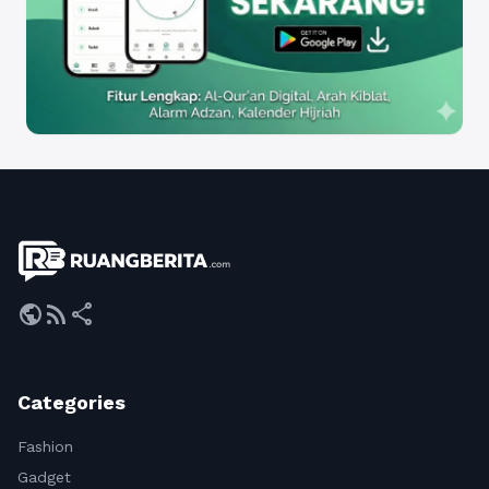
public
rss_feed
share
Categories
Fashion
Gadget