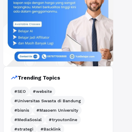
trending_up
Trending Topics
#SEO
#website
#Universitas Swasta di Bandung
#bisnis
#Masoem University
#MediaSosial
#tryoutonline
#strategi
#Backlink