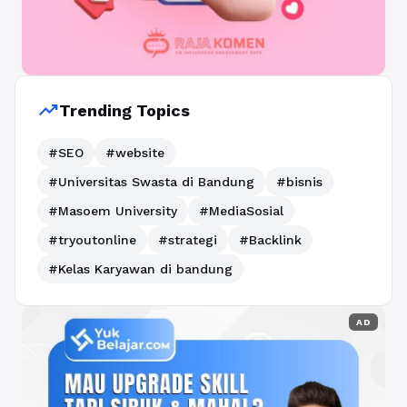
trending_up
Trending Topics
#SEO
#website
#Universitas Swasta di Bandung
#bisnis
#Masoem University
#MediaSosial
#tryoutonline
#strategi
#Backlink
#Kelas Karyawan di bandung
AD