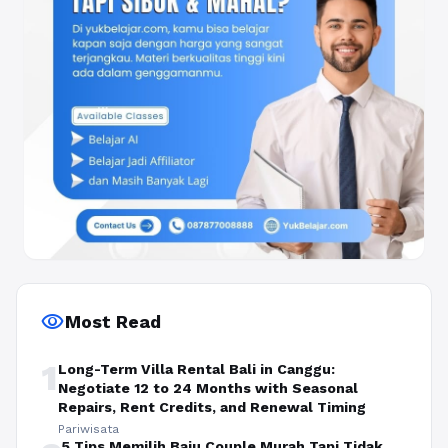
visibility
Most Read
1
Long-Term Villa Rental Bali in Canggu:
Negotiate 12 to 24 Months with Seasonal
Repairs, Rent Credits, and Renewal Timing
Pariwisata
5 Tips Memilih Baju Couple Murah Tapi Tidak