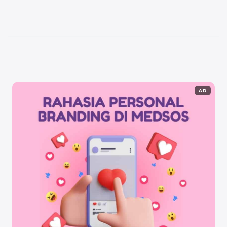
Keuangan, jabatan, serta lokasi penempatan sangat
penting untuk diperhatikan. Kuota formasi CPNS
Kementerian Keuangan pada tahun ini cukup
menarik ...
Baca Selengkapnya
AD