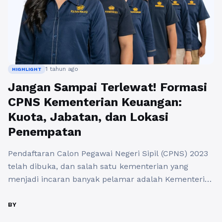
1 tahun ago
HIGHLIGHT
Jangan Sampai Terlewat! Formasi
CPNS Kementerian Keuangan:
Kuota, Jabatan, dan Lokasi
Penempatan
Pendaftaran Calon Pegawai Negeri Sipil (CPNS) 2023
telah dibuka, dan salah satu kementerian yang
menjadi incaran banyak pelamar adalah Kementerian
Keuangan. Dengan berbagai posisi strategis dan
kesempatan berkarir yang menjanjikan, informasi
BY
mengenai kuota formasi CPNS Kementerian