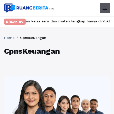
menu
? Temukan kelas seru dan materi lengkap hanya di YukBelajar.com.
BREAKING
Home
/
CpnsKeuangan
CpnsKeuangan