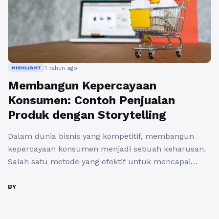
1 tahun ago
HIGHLIGHT
Membangun Kepercayaan
Konsumen: Contoh Penjualan
Produk dengan Storytelling
Dalam dunia bisnis yang kompetitif, membangun
kepercayaan konsumen menjadi sebuah keharusan.
Salah satu metode yang efektif untuk mencapai
tujuan ini adalah melalui storytelling. Dengan
menyampaikan cerita yang relevan dan menyentuh,
BY
kita tidak hanya menjual produk, tetapi juga
menciptakan hubungan emosional dengan