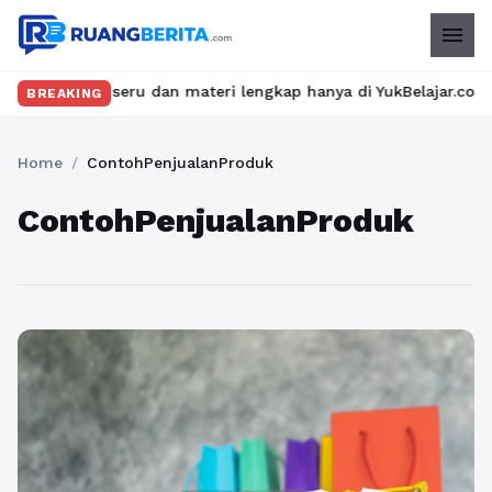
menu
 kelas seru dan materi lengkap hanya di YukBelajar.com. Mulai la
BREAKING
Home
/
ContohPenjualanProduk
ContohPenjualanProduk