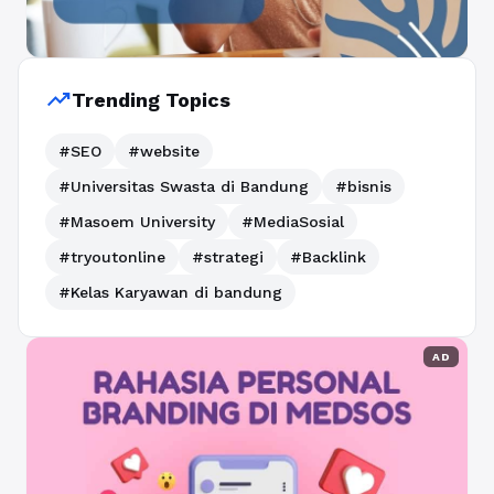
trending_up
Trending Topics
#SEO
#website
#Universitas Swasta di Bandung
#bisnis
#Masoem University
#MediaSosial
#tryoutonline
#strategi
#Backlink
#Kelas Karyawan di bandung
AD