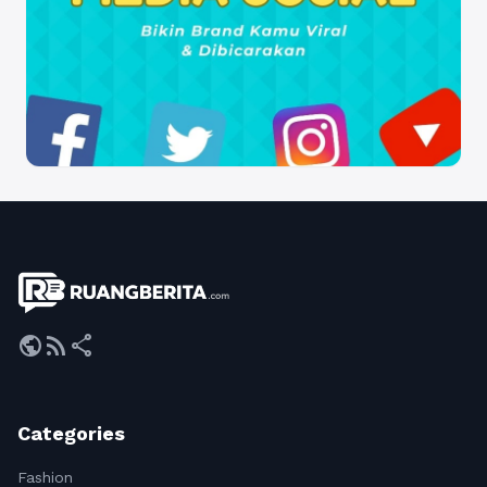
public
rss_feed
share
Categories
Fashion