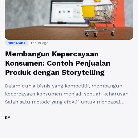
1 tahun ago
HIGHLIGHT
Membangun Kepercayaan
Konsumen: Contoh Penjualan
Produk dengan Storytelling
Dalam dunia bisnis yang kompetitif, membangun
kepercayaan konsumen menjadi sebuah keharusan.
Salah satu metode yang efektif untuk mencapai
tujuan ini adalah melalui storytelling. Dengan
menyampaikan cerita yang relevan dan menyentuh,
BY
kita tidak hanya menjual produk, tetapi juga
menciptakan hubungan emosional dengan