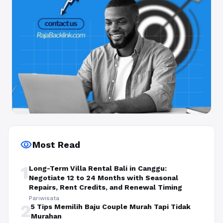
visibility
Most Read
1
Long-Term Villa Rental Bali in Canggu:
Negotiate 12 to 24 Months with Seasonal
Repairs, Rent Credits, and Renewal Timing
Pariwisata
2
5 Tips Memilih Baju Couple Murah Tapi Tidak
Murahan