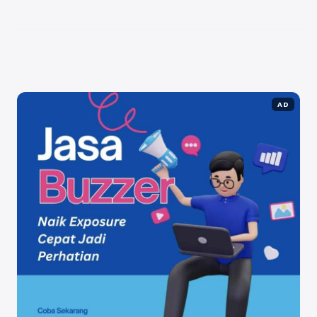
pelanggan. Tidak jarang contoh penjualan produk
yang sukses memperlihatkan bagaimana storytelling
dapat meningkatkan penjualan ...
Baca Selengkapnya
AD