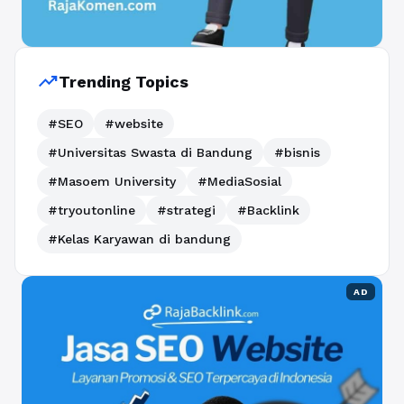
trending_up
Trending Topics
#SEO
#website
#Universitas Swasta di Bandung
#bisnis
#Masoem University
#MediaSosial
#tryoutonline
#strategi
#Backlink
#Kelas Karyawan di bandung
AD