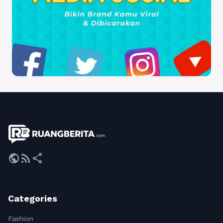
public
rss_feed
share
Categories
Fashion