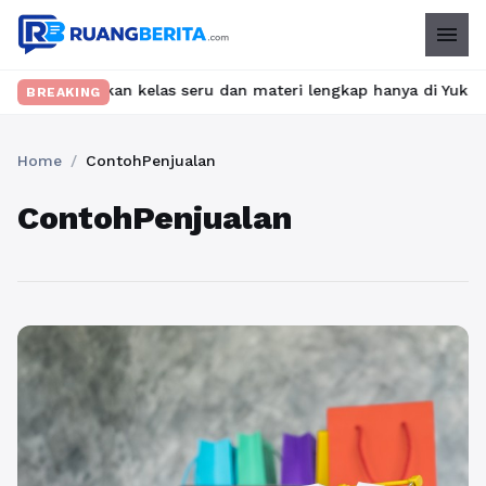
menu
? Temukan kelas seru dan materi lengkap hanya di YukBelajar.com
BREAKING
Home
/
ContohPenjualan
ContohPenjualan