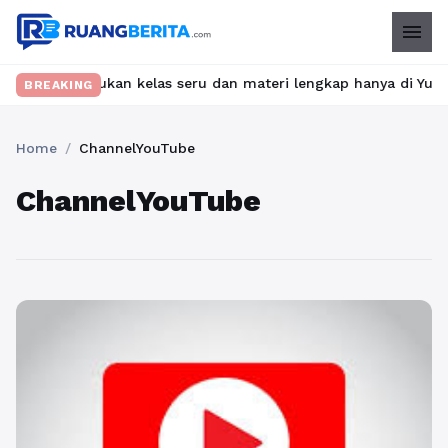
menu
et? Temukan kelas seru dan materi lengkap hanya di YukBelajar.c
BREAKING
Home
/
ChannelYouTube
ChannelYouTube