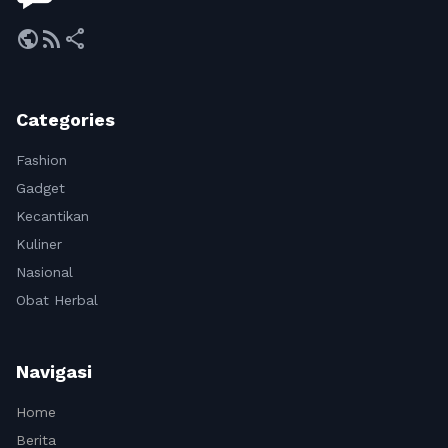
public
rss_feed
share
Categories
Fashion
Gadget
Kecantikan
Kuliner
Nasional
Obat Herbal
Navigasi
Home
Berita