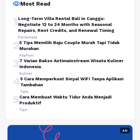
visibility
Most Read
1
Long-Term Villa Rental Bali in Canggu:
Negotiate 12 to 24 Months with Seasonal
Repairs, Rent Credits, and Renewal Timing
Pariwisata
2
5 Tips Memilih Baju Couple Murah Tapi Tidak
Murahan
Fashion
3
7 Varian Bakso Antimainstream Wisata Kuliner
Indonesia
Kuliner
4
5 Cara Memperkuat Sinyal WiFi Tanpa Aplikasi
Tambahan
Tips
5
Cara Membuat Waktu Tidur Anda Menjadi
Produktif
Tips
AD