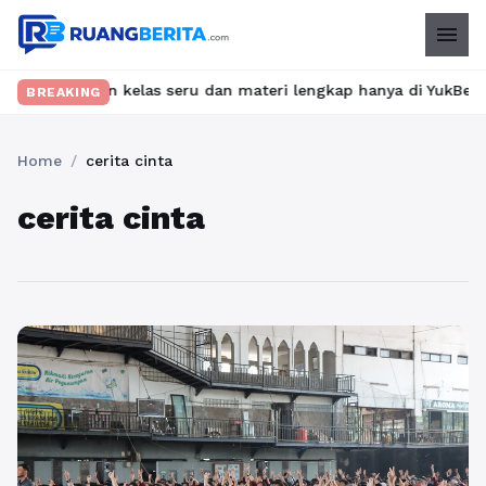
menu
Temukan kelas seru dan materi lengkap hanya di YukBelajar.com. M
BREAKING
Home
/
cerita cinta
cerita cinta