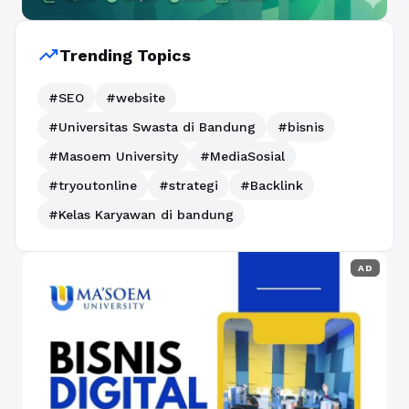
trending_up
Trending Topics
#SEO
#website
#Universitas Swasta di Bandung
#bisnis
#Masoem University
#MediaSosial
#tryoutonline
#strategi
#Backlink
#Kelas Karyawan di bandung
AD