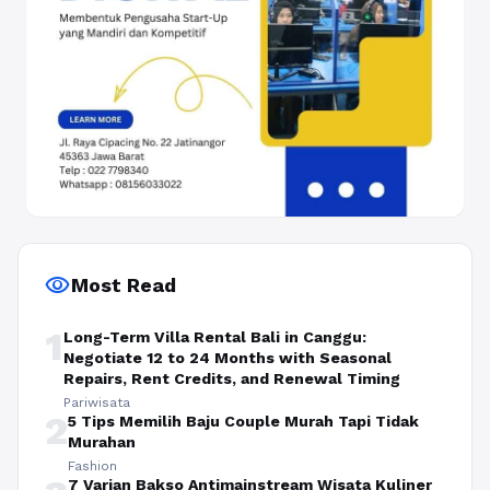
visibility
Most Read
1
Long-Term Villa Rental Bali in Canggu:
Negotiate 12 to 24 Months with Seasonal
Repairs, Rent Credits, and Renewal Timing
Pariwisata
2
5 Tips Memilih Baju Couple Murah Tapi Tidak
Murahan
Fashion
7 Varian Bakso Antimainstream Wisata Kuliner