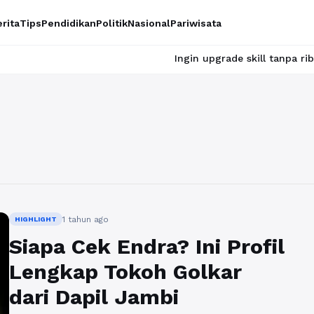
rita
Tips
Pendidikan
Politik
Nasional
Pariwisata
Ingin upgrade skill tanpa ribet? Te
1 tahun ago
HIGHLIGHT
Siapa Cek Endra? Ini Profil
Lengkap Tokoh Golkar
dari Dapil Jambi