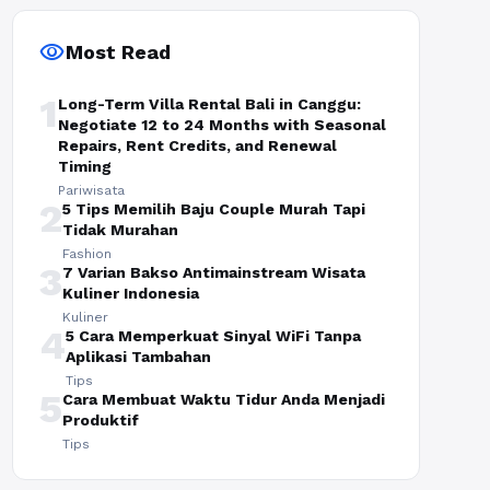
visibility
Most Read
1
Long-Term Villa Rental Bali in Canggu:
Negotiate 12 to 24 Months with Seasonal
Repairs, Rent Credits, and Renewal
Timing
Pariwisata
2
5 Tips Memilih Baju Couple Murah Tapi
Tidak Murahan
Fashion
3
7 Varian Bakso Antimainstream Wisata
Kuliner Indonesia
Kuliner
4
5 Cara Memperkuat Sinyal WiFi Tanpa
Aplikasi Tambahan
Tips
5
Cara Membuat Waktu Tidur Anda Menjadi
Produktif
Tips