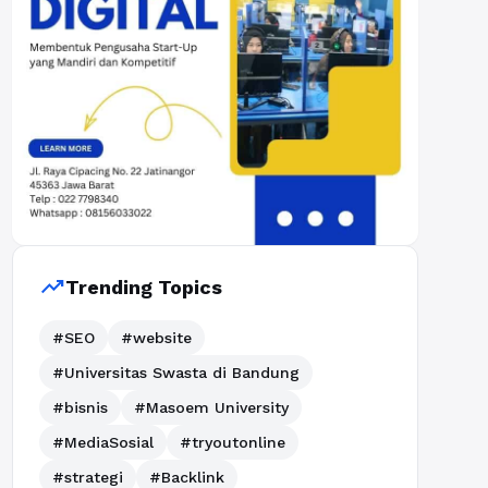
trending_up
Trending Topics
#SEO
#website
#Universitas Swasta di Bandung
#bisnis
#Masoem University
#MediaSosial
#tryoutonline
#strategi
#Backlink