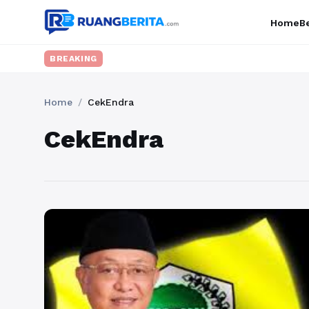
Home
Be
BREAKING
Home
/
CekEndra
CekEndra