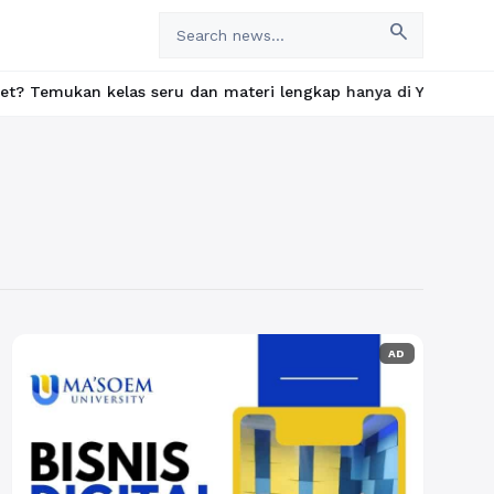
search
mukan kelas seru dan materi lengkap hanya di YukBelajar.com. Mul
AD