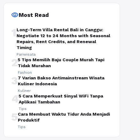
visibility
Most Read
1
Long-Term Villa Rental Bali in Canggu:
Negotiate 12 to 24 Months with Seasonal
Repairs, Rent Credits, and Renewal
Timing
Pariwisata
2
5 Tips Memilih Baju Couple Murah Tapi
Tidak Murahan
Fashion
3
7 Varian Bakso Antimainstream Wisata
Kuliner Indonesia
Kuliner
4
5 Cara Memperkuat Sinyal WiFi Tanpa
Aplikasi Tambahan
Tips
5
Cara Membuat Waktu Tidur Anda Menjadi
Produktif
Tips