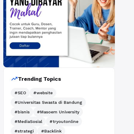
trending_up
Trending Topics
#SEO
#website
#Universitas Swasta di Bandung
#bisnis
#Masoem University
#MediaSosial
#tryoutonline
#strategi
#Backlink