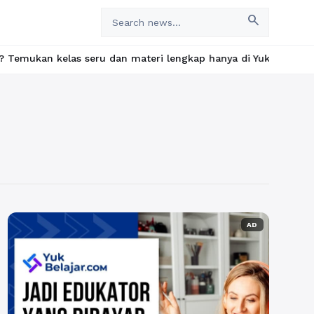
search
kelas seru dan materi lengkap hanya di YukBelajar.com. Mulai la
AD