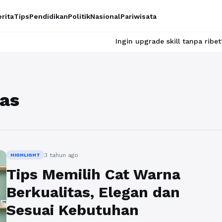
rita
Tips
Pendidikan
Politik
Nasional
Pariwisata
Ingin upgrade skill tanpa ribet? Temukan 
tas
3 tahun ago
HIGHLIGHT
Tips Memilih Cat Warna
Berkualitas, Elegan dan
Sesuai Kebutuhan