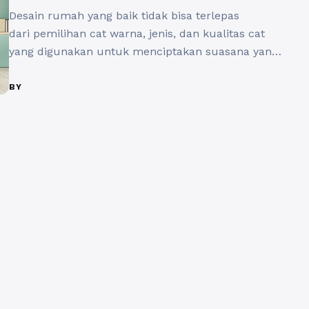
Desain rumah yang baik tidak bisa terlepas
dari pemilihan cat warna, jenis, dan kualitas cat
yang digunakan untuk menciptakan suasana yang
mendukung fungsi dan tujuan desain. Kualitas cat
yang baik akan menentukan keberhasilan suasana
BY
yang ingin ditampilkan dalam sebuah ruang
ataupun tampilan bangunan secara keseluruhan.
Kualitas cat yang baik juga harus mampu
bertahan lama dan tidak ...
Baca Selengkapnya