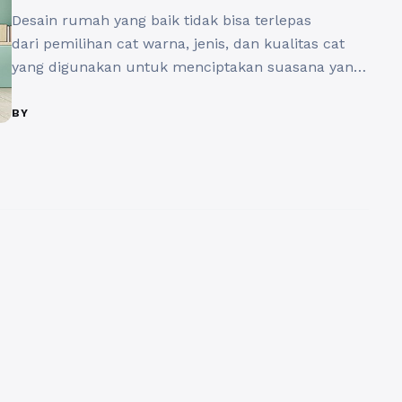
Desain rumah yang baik tidak bisa terlepas
dari pemilihan cat warna, jenis, dan kualitas cat
yang digunakan untuk menciptakan suasana yang
mendukung fungsi dan tujuan desain. Kualitas cat
yang baik akan menentukan keberhasilan suasana
BY
yang ingin ditampilkan dalam sebuah ruang
ataupun tampilan bangunan secara keseluruhan.
Kualitas cat yang baik juga harus mampu
bertahan lama dan tidak ...
Baca Selengkapnya