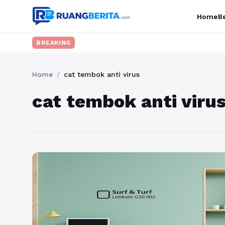
Home
Be
BREAKING
Home
/
cat tembok anti virus
cat tembok anti viru