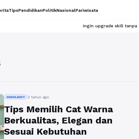
rita
Tips
Pendidikan
Politik
Nasional
Pariwisata
Ingin upgrade skill tanpa ribet? Tem
s
3 tahun ago
HIGHLIGHT
Tips Memilih Cat Warna
Berkualitas, Elegan dan
Sesuai Kebutuhan