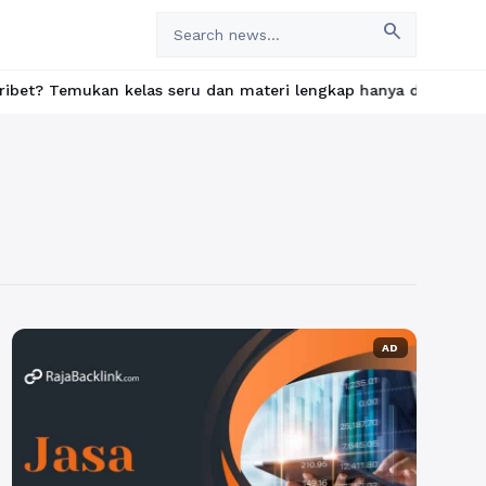
search
ukan kelas seru dan materi lengkap hanya di YukBelajar.com. Mul
AD