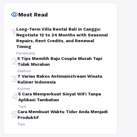
visibility
Most Read
1
Long-Term Villa Rental Bali in Canggu:
Negotiate 12 to 24 Months with Seasonal
Repairs, Rent Credits, and Renewal
Timing
Pariwisata
2
5 Tips Memilih Baju Couple Murah Tapi
Tidak Murahan
Fashion
3
7 Varian Bakso Antimainstream Wisata
Kuliner Indonesia
Kuliner
4
5 Cara Memperkuat Sinyal WiFi Tanpa
Aplikasi Tambahan
Tips
5
Cara Membuat Waktu Tidur Anda Menjadi
Produktif
Tips