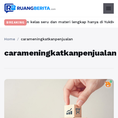
menu
 Temukan kelas seru dan materi lengkap hanya di YukBelajar.com.
BREAKING
Home
/
carameningkatkanpenjualan
carameningkatkanpenjualan