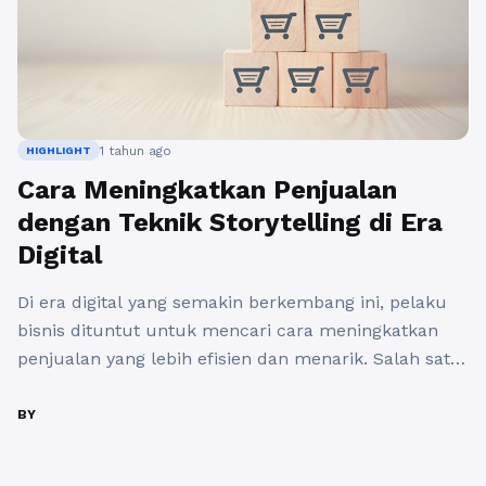
1 tahun ago
HIGHLIGHT
Cara Meningkatkan Penjualan
dengan Teknik Storytelling di Era
Digital
Di era digital yang semakin berkembang ini, pelaku
bisnis dituntut untuk mencari cara meningkatkan
penjualan yang lebih efisien dan menarik. Salah satu
teknik yang terbukti efektif adalah storytelling atau
penceritaan. Teknik ini tidak hanya membuat produk
BY
lebih menarik, tetapi juga membangun hubungan
emosional antara brand dan konsumen. Dalam