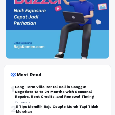
visibility
Most Read
1
Long-Term Villa Rental Bali in Canggu:
Negotiate 12 to 24 Months with Seasonal
Repairs, Rent Credits, and Renewal Timing
Pariwisata
2
5 Tips Memilih Baju Couple Murah Tapi Tidak
Murahan