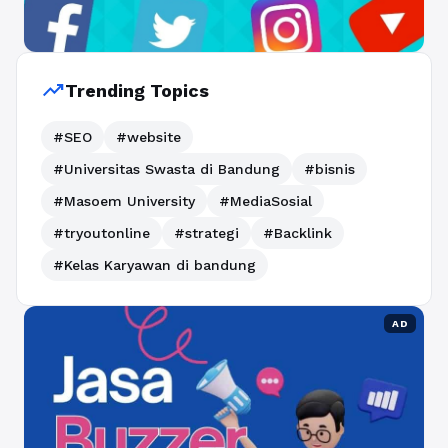
trending_up
Trending Topics
#SEO
#website
#Universitas Swasta di Bandung
#bisnis
#Masoem University
#MediaSosial
#tryoutonline
#strategi
#Backlink
#Kelas Karyawan di bandung
AD