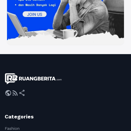
public
rss_feed
share
Categories
Fashion