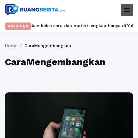
menu
bet? Temukan kelas seru dan materi lengkap hanya di YukBelajar.
BREAKING
Home
/
CaraMengembangkan
CaraMengembangkan