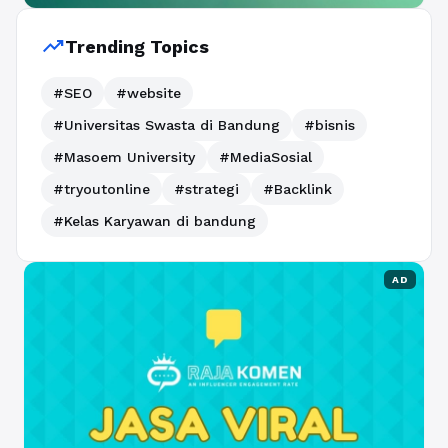
trending_up
Trending Topics
#SEO
#website
#Universitas Swasta di Bandung
#bisnis
#Masoem University
#MediaSosial
#tryoutonline
#strategi
#Backlink
#Kelas Karyawan di bandung
AD