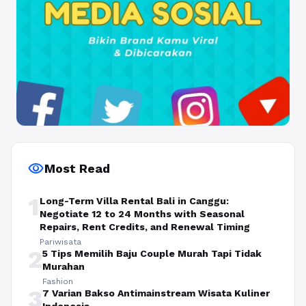
visibility
Most Read
1
Long-Term Villa Rental Bali in Canggu:
Negotiate 12 to 24 Months with Seasonal
Repairs, Rent Credits, and Renewal Timing
Pariwisata
2
5 Tips Memilih Baju Couple Murah Tapi Tidak
Murahan
Fashion
3
7 Varian Bakso Antimainstream Wisata Kuliner
Indonesia