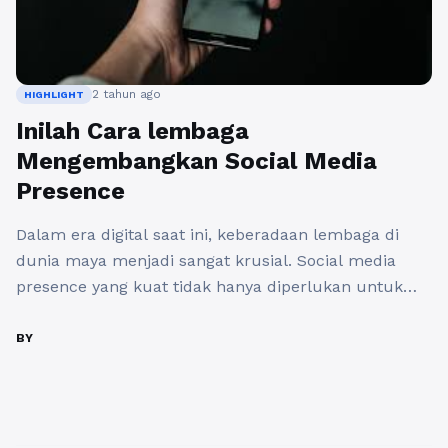
2 tahun ago
HIGHLIGHT
Inilah Cara lembaga
Mengembangkan Social Media
Presence
Dalam era digital saat ini, keberadaan lembaga di
dunia maya menjadi sangat krusial. Social media
presence yang kuat tidak hanya diperlukan untuk
perusahaan swasta, tetapi juga untuk lembaga
nirlaba, pemerintah, dan lembaga pendidikan.
BY
Mengembangkan social media presence yang efektif
dapat membantu lembaga memperluas jangkauan,
meningkatkan keterlibatan masyarakat, dan
memperkuat citra merek. Berikut adalah beberapa