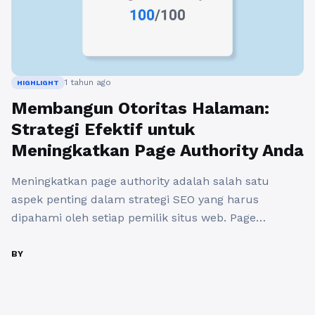
1 tahun ago
HIGHLIGHT
Membangun Otoritas Halaman:
Strategi Efektif untuk
Meningkatkan Page Authority Anda
Meningkatkan page authority adalah salah satu
aspek penting dalam strategi SEO yang harus
dipahami oleh setiap pemilik situs web. Page
authority adalah metrik yang digunakan untuk
memperkirakan seberapa baik halaman Anda dapat
BY
berperingkat di mesin pencari, terutama Google.
Ketika page authority Anda tinggi, peluang untuk
mendapatkan lebih banyak traffic dari hasil