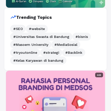
trending_up
Trending Topics
#SEO
#website
#Universitas Swasta di Bandung
#bisnis
#Masoem University
#MediaSosial
#tryoutonline
#strategi
#Backlink
#Kelas Karyawan di bandung
AD