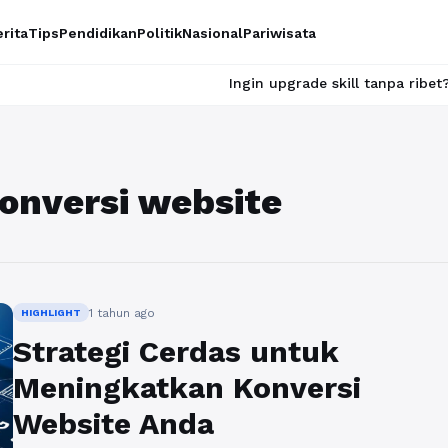
rita
Tips
Pendidikan
Politik
Nasional
Pariwisata
Ingin upgrade skill tanpa ribet? Temuka
onversi website
1 tahun ago
HIGHLIGHT
Strategi Cerdas untuk
Meningkatkan Konversi
Website Anda