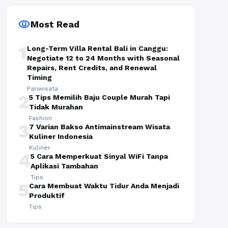
visibility
Most Read
1
Long-Term Villa Rental Bali in Canggu:
Negotiate 12 to 24 Months with Seasonal
Repairs, Rent Credits, and Renewal
Timing
Pariwisata
2
5 Tips Memilih Baju Couple Murah Tapi
Tidak Murahan
Fashion
3
7 Varian Bakso Antimainstream Wisata
Kuliner Indonesia
Kuliner
4
5 Cara Memperkuat Sinyal WiFi Tanpa
Aplikasi Tambahan
Tips
5
Cara Membuat Waktu Tidur Anda Menjadi
Produktif
Tips