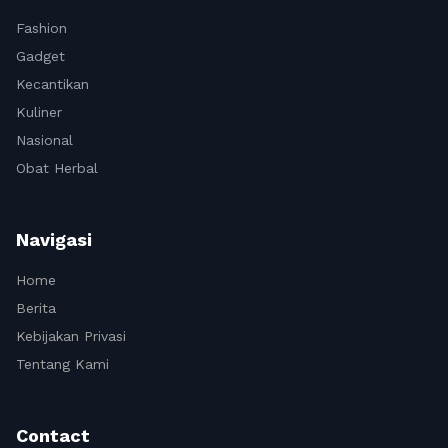
Fashion
Gadget
Kecantikan
Kuliner
Nasional
Obat Herbal
Navigasi
Home
Berita
Kebijakan Privasi
Tentang Kami
Contact