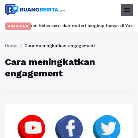
menu
t? Temukan kelas seru dan materi lengkap hanya di YukBelajar.co
BREAKING
Home
/
Cara meningkatkan engagement
Cara meningkatkan
engagement