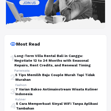
visibility
Most Read
1
Long-Term Villa Rental Bali in Canggu:
Negotiate 12 to 24 Months with Seasonal
Repairs, Rent Credits, and Renewal Timing
Pariwisata
2
5 Tips Memilih Baju Couple Murah Tapi Tidak
Murahan
Fashion
3
7 Varian Bakso Antimainstream Wisata Kuliner
Indonesia
Kuliner
4
5 Cara Memperkuat Sinyal WiFi Tanpa Aplikasi
Tambahan