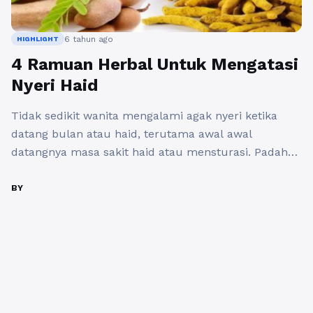
6 tahun ago
HIGHLIGHT
4 Ramuan Herbal Untuk Mengatasi
Nyeri Haid
Tidak sedikit wanita mengalami agak nyeri ketika
datang bulan atau haid, terutama awal awal
datangnya masa sakit haid atau mensturasi. Padahal
sebelumnya saat haid mereka tidak merasa nyeri
atau mungkin belum banyak seperti sekarang. Saat
BY
munculnya rasa sakit haid tersebut tentunya akan
sangat mengganggu aktivitas sehari hari terutama
bagi para ibu yang saat ini sedang ...
Baca
Selengkapnya