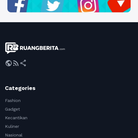
public
rss_feed
share
Categories
Fashion
Gadget
Kecantikan
Kuliner
Nasional