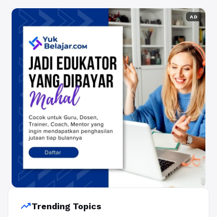
AD
trending_up
Trending Topics