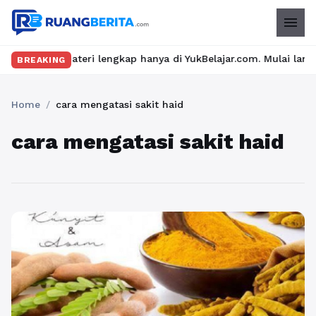
menu
 dan materi lengkap hanya di YukBelajar.com. Mulai langkah suks
BREAKING
Home
/
cara mengatasi sakit haid
cara mengatasi sakit haid