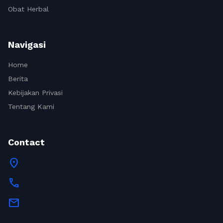
Obat Herbal
Navigasi
Home
Berita
Kebijakan Privasi
Tentang Kami
Contact
location_on
call
mail