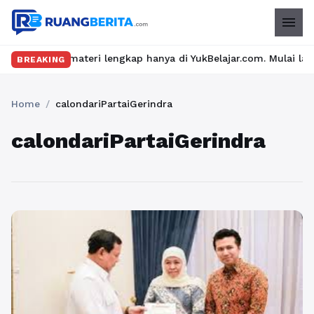
menu
u dan materi lengkap hanya di YukBelajar.com. Mulai langkah suk
BREAKING
Home
/
calondariPartaiGerindra
calondariPartaiGerindra