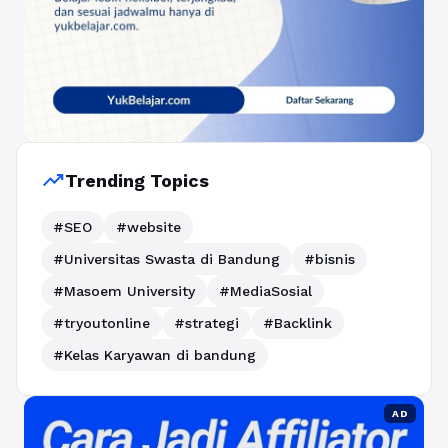
trending_up
Trending Topics
#SEO
#website
#Universitas Swasta di Bandung
#bisnis
#Masoem University
#MediaSosial
#tryoutonline
#strategi
#Backlink
#Kelas Karyawan di bandung
AD