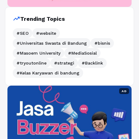
trending_up
Trending Topics
#SEO
#website
#Universitas Swasta di Bandung
#bisnis
#Masoem University
#MediaSosial
#tryoutonline
#strategi
#Backlink
#Kelas Karyawan di bandung
AD