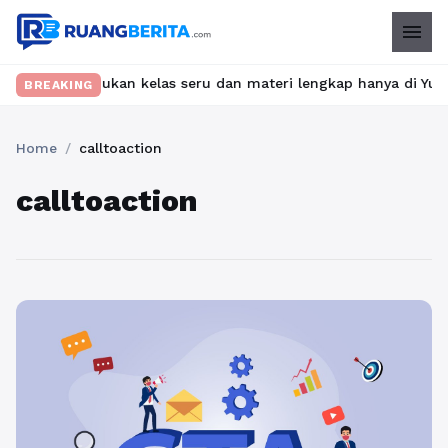
menu
bet? Temukan kelas seru dan materi lengkap hanya di YukBelajar.
BREAKING
Home
/
calltoaction
calltoaction