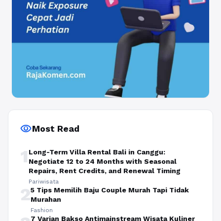
visibility
Most Read
1
Long-Term Villa Rental Bali in Canggu:
Negotiate 12 to 24 Months with Seasonal
Repairs, Rent Credits, and Renewal Timing
Pariwisata
2
5 Tips Memilih Baju Couple Murah Tapi Tidak
Murahan
Fashion
7 Varian Bakso Antimainstream Wisata Kuliner