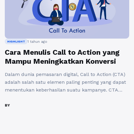
1 tahun ago
HIGHLIGHT
Cara Menulis Call to Action yang
Mampu Meningkatkan Konversi
Dalam dunia pemasaran digital, Call to Action (CTA)
adalah salah satu elemen paling penting yang dapat
menentukan keberhasilan suatu kampanye. CTA
yang efektif mampu menarik perhatian audiens dan
mendorong mereka untuk mengambil tindakan,
BY
seperti melakukan pembelian atau mendaftar untuk
newsletter. Oleh karena itu, penting bagi setiap
pemasar untuk memahami cara menulis CTA yang