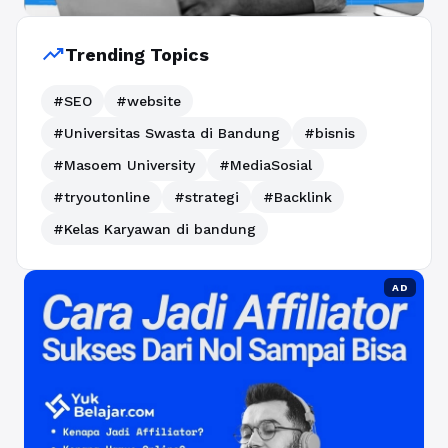
trending_up
Trending Topics
#SEO
#website
#Universitas Swasta di Bandung
#bisnis
#Masoem University
#MediaSosial
#tryoutonline
#strategi
#Backlink
#Kelas Karyawan di bandung
AD