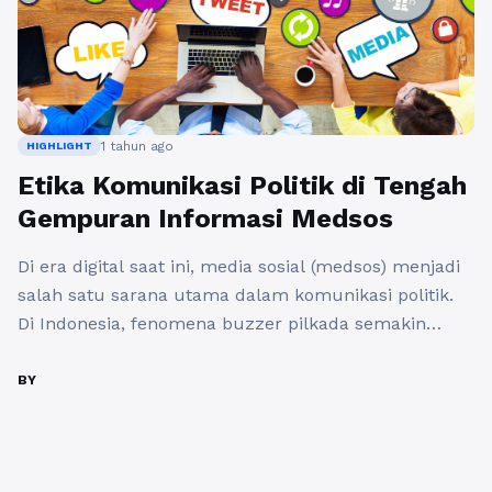
1 tahun ago
HIGHLIGHT
Etika Komunikasi Politik di Tengah
Gempuran Informasi Medsos
Di era digital saat ini, media sosial (medsos) menjadi
salah satu sarana utama dalam komunikasi politik.
Di Indonesia, fenomena buzzer pilkada semakin
marak, menjadi salah satu instrumen yang
digunakan untuk mempengaruhi opini publik dan
BY
memperkuat posisi kandidat dalam pemilihan kepala
daerah. Namun, ada tantangan besar yang muncul
seiring dengan meningkatnya penggunaan buzzer