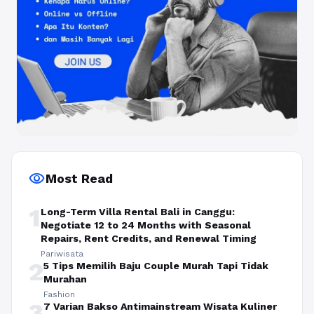
visibility
Most Read
1
Long-Term Villa Rental Bali in Canggu:
Negotiate 12 to 24 Months with Seasonal
Repairs, Rent Credits, and Renewal Timing
Pariwisata
2
5 Tips Memilih Baju Couple Murah Tapi Tidak
Murahan
Fashion
3
7 Varian Bakso Antimainstream Wisata Kuliner