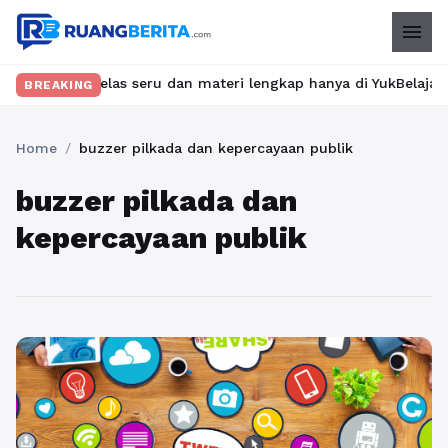
menu
ukan kelas seru dan materi lengkap hanya di YukBelajar.com. Mul
BREAKING
Home
/
buzzer pilkada dan kepercayaan publik
buzzer pilkada dan
kepercayaan publik