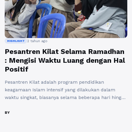
2 tahun ago
HIGHLIGHT
Pesantren Kilat Selama Ramadhan
: Mengisi Waktu Luang dengan Hal
Positif
Pesantren Kilat adalah program pendidikan
keagamaan Islam intensif yang dilakukan dalam
waktu singkat, biasanya selama beberapa hari hingga
beberapa minggu. Program ini umumnya
diselenggarakan pada saat-saat tertentu, seperti
BY
liburan sekolah atau menjelang bulan Ramadhan.
Pada bulan suci Ramadhan tahun ini, beberapa