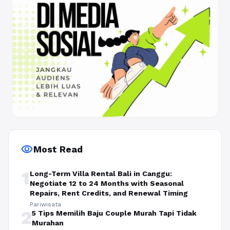
visibility
Most Read
1
Long-Term Villa Rental Bali in Canggu:
Negotiate 12 to 24 Months with Seasonal
Repairs, Rent Credits, and Renewal Timing
Pariwisata
2
5 Tips Memilih Baju Couple Murah Tapi Tidak
Murahan