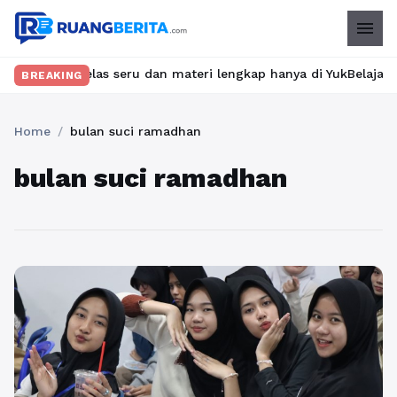
menu
ukan kelas seru dan materi lengkap hanya di YukBelajar.com. Mul
BREAKING
Home
/
bulan suci ramadhan
bulan suci ramadhan