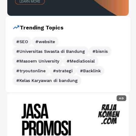
trending_up
Trending Topics
#SEO
#website
#Universitas Swasta di Bandung
#bisnis
#Masoem University
#MediaSosial
#tryoutonline
#strategi
#Backlink
#Kelas Karyawan di bandung
AD