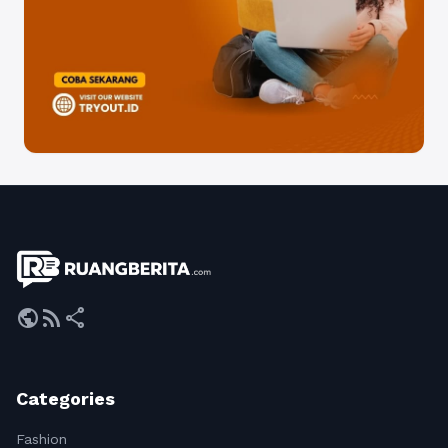
public
rss_feed
share
Categories
Fashion