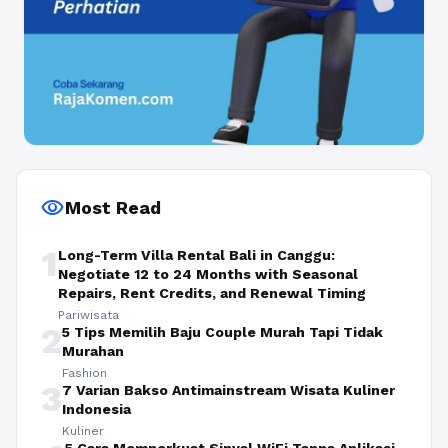
visibility
Most Read
1
Long-Term Villa Rental Bali in Canggu:
Negotiate 12 to 24 Months with Seasonal
Repairs, Rent Credits, and Renewal Timing
Pariwisata
2
5 Tips Memilih Baju Couple Murah Tapi Tidak
Murahan
Fashion
3
7 Varian Bakso Antimainstream Wisata Kuliner
Indonesia
Kuliner