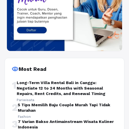
visibility
Most Read
1
Long-Term Villa Rental Bali in Canggu:
Negotiate 12 to 24 Months with Seasonal
Repairs, Rent Credits, and Renewal Timing
Pariwisata
2
5 Tips Memilih Baju Couple Murah Tapi Tidak
Murahan
Fashion
3
7 Varian Bakso Antimainstream Wisata Kuliner
Indonesia