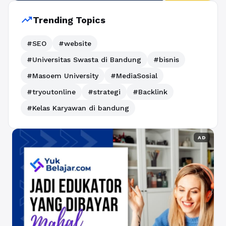
trending_up
Trending Topics
#SEO
#website
#Universitas Swasta di Bandung
#bisnis
#Masoem University
#MediaSosial
#tryoutonline
#strategi
#Backlink
#Kelas Karyawan di bandung
AD