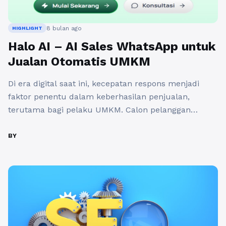
8 bulan ago
HIGHLIGHT
Halo AI – AI Sales WhatsApp untuk
Jualan Otomatis UMKM
Di era digital saat ini, kecepatan respons menjadi
faktor penentu dalam keberhasilan penjualan,
terutama bagi pelaku UMKM. Calon pelanggan
cenderung memilih bisnis yang membalas chat
dengan cepat, informatif, dan solutif. Namun,
BY
merekrut customer service (CS) manusia sering kali
membutuhkan biaya besar dan pengelolaan yang
tidak sederhana. Di sinilah Halo AI – AI Sales
WhatsApp hadir ...
Baca Selengkapnya