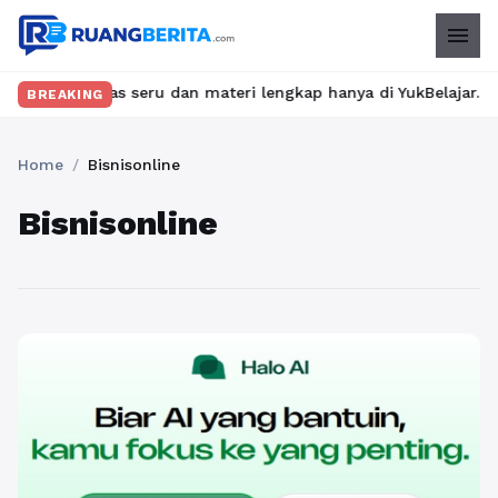
menu
n kelas seru dan materi lengkap hanya di YukBelajar.com. Mulai 
BREAKING
Home
/
Bisnisonline
Bisnisonline