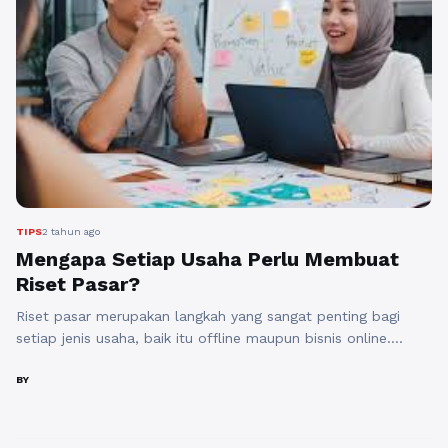
TIPS
2 tahun ago
Mengapa Setiap Usaha Perlu Membuat
Riset Pasar?
Riset pasar merupakan langkah yang sangat penting bagi
setiap jenis usaha, baik itu offline maupun bisnis online.
Dalam dunia bisnis online yang semakin berkembang pesat,
membuat riset pasar menjadi hal yang tak terelakkan.
BY
Dengan melakukan riset pasar, seorang pengusaha dapat
memahami pasar mereka, pesaing, dan juga konsumen
dengan lebih baik. Bisnis online, seperti toko online, ...
Baca