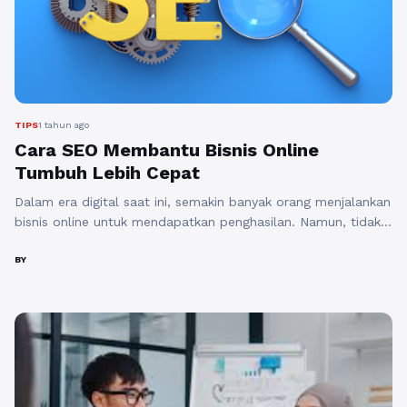
TIPS
1 tahun ago
Cara SEO Membantu Bisnis Online
Tumbuh Lebih Cepat
Dalam era digital saat ini, semakin banyak orang menjalankan
bisnis online untuk mendapatkan penghasilan. Namun, tidak
semua bisnis online bisa mencapai kesuksesan yang
diinginkan. Salah satu kunci utama untuk meraih sukses di
BY
dunia digital adalah dengan memanfaatkan strategi Search
Engine Optimization (SEO). Mengapa SEO begitu penting?
Artikel ini akan membahas bagaimana SEO dapat membantu
bisnis ...
Baca Selengkapnya