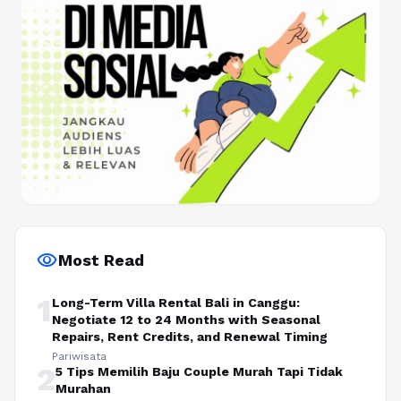
visibility
Most Read
1
Long-Term Villa Rental Bali in Canggu:
Negotiate 12 to 24 Months with Seasonal
Repairs, Rent Credits, and Renewal Timing
Pariwisata
2
5 Tips Memilih Baju Couple Murah Tapi Tidak
Murahan