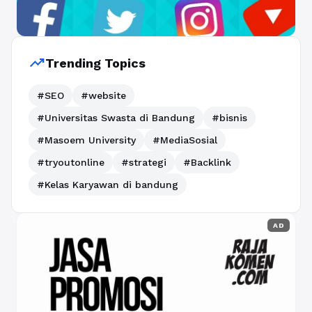
trending_up
Trending Topics
#SEO
#website
#Universitas Swasta di Bandung
#bisnis
#Masoem University
#MediaSosial
#tryoutonline
#strategi
#Backlink
#Kelas Karyawan di bandung
AD