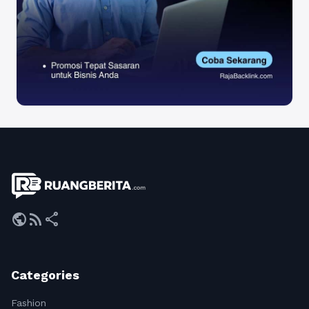
public
rss_feed
share
Categories
Fashion