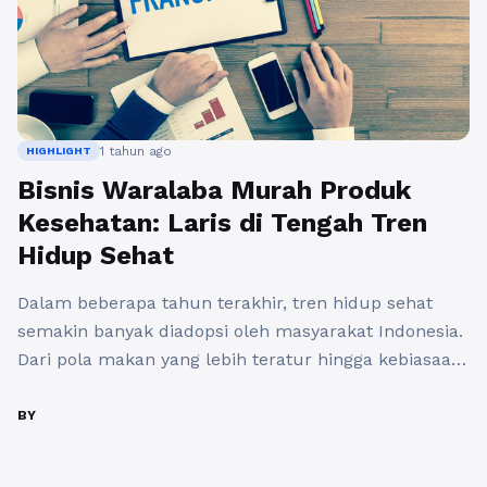
1 tahun ago
HIGHLIGHT
Bisnis Waralaba Murah Produk
Kesehatan: Laris di Tengah Tren
Hidup Sehat
Dalam beberapa tahun terakhir, tren hidup sehat
semakin banyak diadopsi oleh masyarakat Indonesia.
Dari pola makan yang lebih teratur hingga kebiasaan
berolahraga, kesadaran akan pentingnya kesehatan
terus meningkat. Dalam konteks ini, muncul peluang
BY
bisnis yang menjanjikan, salah satunya adalah bisnis
waralaba murah di sektor produk kesehatan. Dengan