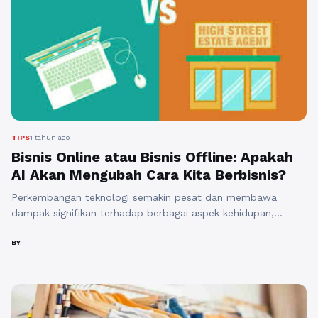
TIPS
1 tahun ago
Bisnis Online atau Bisnis Offline: Apakah
AI Akan Mengubah Cara Kita Berbisnis?
Perkembangan teknologi semakin pesat dan membawa
dampak signifikan terhadap berbagai aspek kehidupan,
termasuk dunia bisnis. Dalam beberapa tahun terakhir,
terutama dengan kemunculan kecerdasan buatan (AI), kita
BY
menyaksikan perubahan besar dalam cara orang berbisnis. Di
tengah perdebatan antara Bisnis Online atau Bisnis Offline,
banyak yang bertanya-tanya bagaimana AI akan
memengaruhi kedua model bisnis ini. Bisnis Online ...
Baca