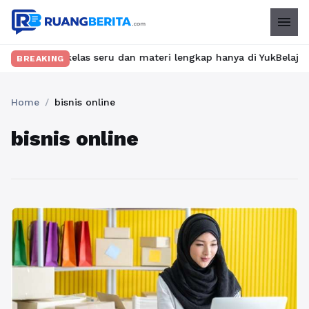
menu
 kelas seru dan materi lengkap hanya di YukBelajar.com. Mulai l
BREAKING
Home
/
bisnis online
bisnis online