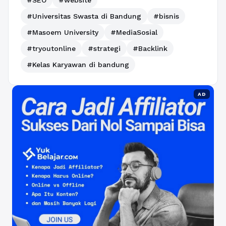
#SEO
#website
#Universitas Swasta di Bandung
#bisnis
#Masoem University
#MediaSosial
#tryoutonline
#strategi
#Backlink
#Kelas Karyawan di bandung
AD