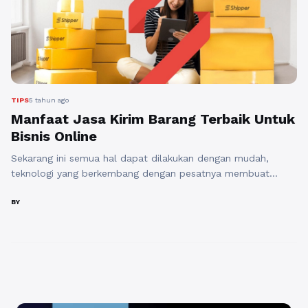
TIPS
5 tahun ago
Manfaat Jasa Kirim Barang Terbaik Untuk
Bisnis Online
Sekarang ini semua hal dapat dilakukan dengan mudah,
teknologi yang berkembang dengan pesatnya membuat
masyarakat masyarakat menjadi lebih mudah mengakses
berbagai macam situs. Dengan terus majunya perkembangan
BY
teknologi, semakin mempengaruhi kebiasaan atau gaya hidup
saat ini yang serba digital. Salah satunya perkembangan
industry bisnis dan sekarang ini bisnis online mengalami
peningkatan pesat dengan didukung pilihan ...
Baca
Selengkapnya