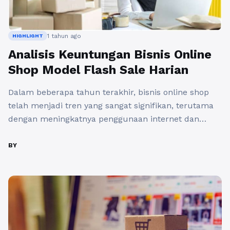
1 tahun ago
HIGHLIGHT
Analisis Keuntungan Bisnis Online
Shop Model Flash Sale Harian
Dalam beberapa tahun terakhir, bisnis online shop
telah menjadi tren yang sangat signifikan, terutama
dengan meningkatnya penggunaan internet dan
smartphone. Salah satu model bisnis yang semakin
populer di kalangan pelaku usaha adalah flash sale
BY
harian. Konsep ini mengacu pada penawaran produk
tertentu dengan harga diskon yang berlaku hanya
dalam waktu tertentu. Mari kita ulas lebih ...
Baca
Selengkapnya