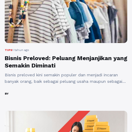
Selengkapnya
TIPS
1 tahun ago
Bisnis Preloved: Peluang Menjanjikan yang
Semakin Diminati
Bisnis preloved kini semakin populer dan menjadi incaran
banyak orang, baik sebagai peluang usaha maupun sebagai
alternatif belanja yang lebih hemat dan ramah lingkungan.
Dengan semakin tingginya kesadaran akan konsep
BY
sustainability serta tren fashion yang cepat berubah, bisnis
ini memiliki potensi keuntungan yang besar. Apa Itu Bisnis
Preloved? Preloved berarti barang bekas pakai yang masih ...
Baca Selengkapnya