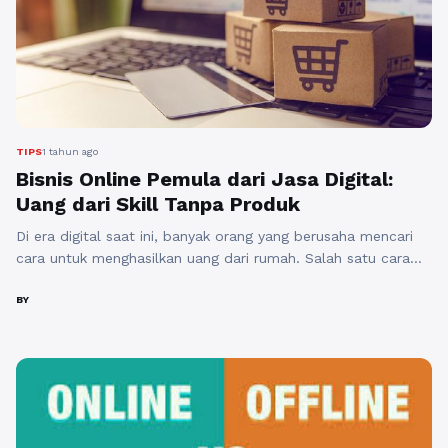
TIPS
1 tahun ago
Bisnis Online Pemula dari Jasa Digital:
Uang dari Skill Tanpa Produk
Di era digital saat ini, banyak orang yang berusaha mencari
cara untuk menghasilkan uang dari rumah. Salah satu cara
yang paling efisien adalah dengan memulai bisnis online
pemula melalui jasa digital. Bisnis ini tidak memerlukan
BY
produk fisik, melainkan bisa berjalankannya menggunakan
keterampilan dan keahlian yang Anda miliki. Dengan
memanfaatkan teknologi dan koneksi internet, siapa saja ...
Baca Selengkapnya