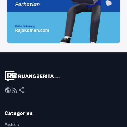
public
rss_feed
share
Categories
Fashion