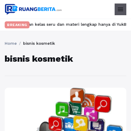
menu
 Temukan kelas seru dan materi lengkap hanya di YukBelajar.com.
BREAKING
Home
/
bisnis kosmetik
bisnis kosmetik