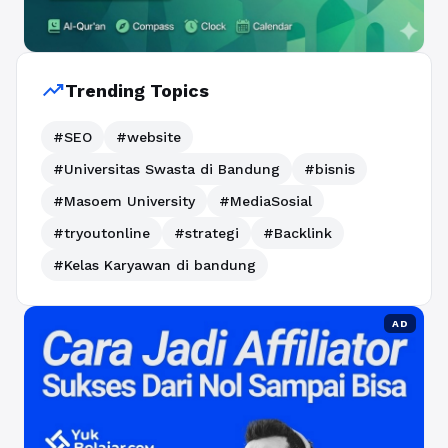
trending_up
Trending Topics
#SEO
#website
#Universitas Swasta di Bandung
#bisnis
#Masoem University
#MediaSosial
#tryoutonline
#strategi
#Backlink
#Kelas Karyawan di bandung
AD