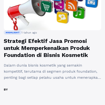
1 tahun ago
HIGHLIGHT
Strategi Efektif Jasa Promosi
untuk Memperkenalkan Produk
Foundation di Bisnis Kosmetik
Dalam dunia bisnis kosmetik yang semakin
kompetitif, terutama di segmen produk foundation,
penting bagi setiap pelaku usaha untuk menerapkan
strategi promosi yang efektif. Promosi website bisnis
kosmetik menjadi langkah kunci untuk menarik
BY
perhatian pelanggan potensial dan mempertahankan
relevansi di pasar. Di sinilah peran jasa promosi