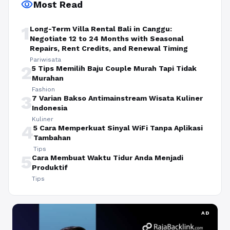
visibility
Most Read
1
Long-Term Villa Rental Bali in Canggu:
Negotiate 12 to 24 Months with Seasonal
Repairs, Rent Credits, and Renewal Timing
Pariwisata
2
5 Tips Memilih Baju Couple Murah Tapi Tidak
Murahan
Fashion
3
7 Varian Bakso Antimainstream Wisata Kuliner
Indonesia
Kuliner
4
5 Cara Memperkuat Sinyal WiFi Tanpa Aplikasi
Tambahan
Tips
5
Cara Membuat Waktu Tidur Anda Menjadi
Produktif
Tips
AD