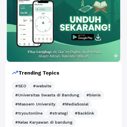
trending_up
Trending Topics
#SEO
#website
#Universitas Swasta di Bandung
#bisnis
#Masoem University
#MediaSosial
#tryoutonline
#strategi
#Backlink
#Kelas Karyawan di bandung