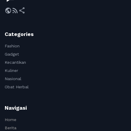
public
rss_feed
share
Categories
Fashion
Gadget
Kecantikan
Kuliner
Nasional
Obat Herbal
Navigasi
Home
Berita