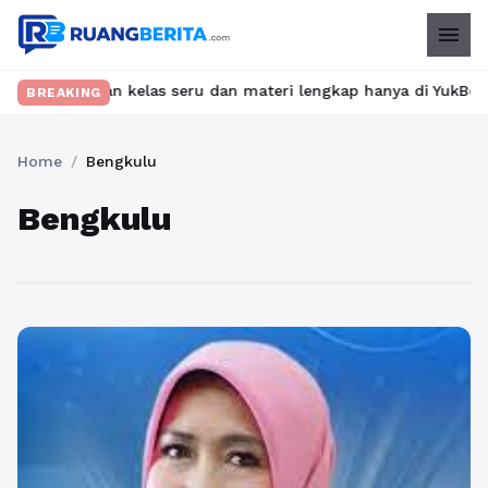
menu
mukan kelas seru dan materi lengkap hanya di YukBelajar.com. Mu
BREAKING
Home
/
Bengkulu
Bengkulu