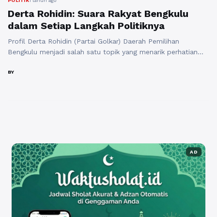
POLITIK
1 tahun ago
Derta Rohidin: Suara Rakyat Bengkulu
dalam Setiap Langkah Politiknya
Profil Derta Rohidin (Partai Golkar) Daerah Pemilihan
Bengkulu menjadi salah satu topik yang menarik perhatian
publik, terutama menjelang pemilihan umum yang akan
datang. Derta Rohidin adalah sosok yang dikenal sebagai
BY
wakil rakyat yang peduli pada kebutuhan masyarakat. Dalam
upaya meningkatkan popularitasnya, pengenalan profilnya di
berbagai platform media sosial sangat penting. Dengan
memanfaatkan layanan dari rajakomen.com, ...
Baca
Selengkapnya
AD