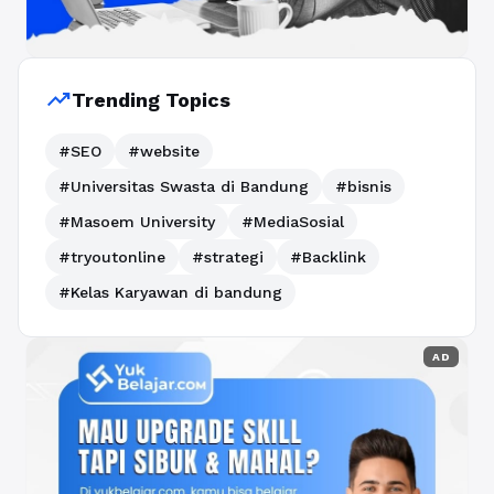
trending_up
Trending Topics
#SEO
#website
#Universitas Swasta di Bandung
#bisnis
#Masoem University
#MediaSosial
#tryoutonline
#strategi
#Backlink
#Kelas Karyawan di bandung
AD