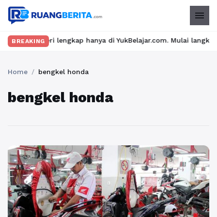
menu
n materi lengkap hanya di YukBelajar.com. Mulai langkah suksesm
BREAKING
Home
/
bengkel honda
bengkel honda