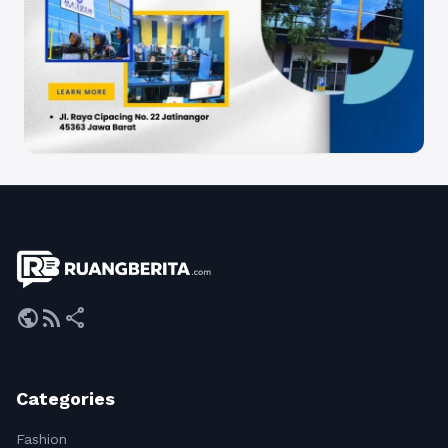
public
rss_feed
share
Categories
Fashion