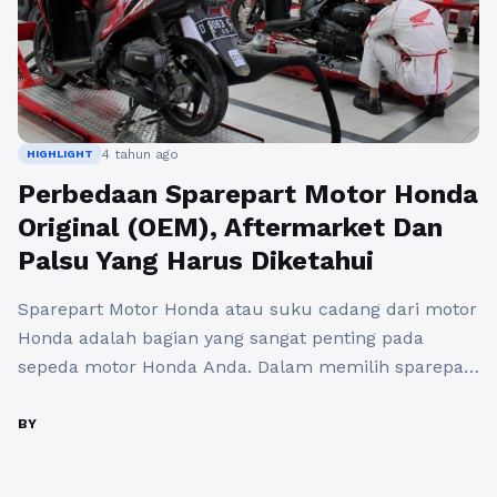
4 tahun ago
HIGHLIGHT
Perbedaan Sparepart Motor Honda
Original (OEM), Aftermarket Dan
Palsu Yang Harus Diketahui
Sparepart Motor Honda atau suku cadang dari motor
Honda adalah bagian yang sangat penting pada
sepeda motor Honda Anda. Dalam memilih sparepart
untuk di gunakan janganlah di anggap remeh, karena
akan berdampak pada performa sepeda motor serta
BY
keawetan nya. Sparepart yang beredar dipasaran
sekarang ini dapat dikelompokan dalam beberapa