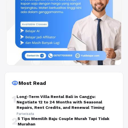
visibility
Most Read
1
Long-Term Villa Rental Bali in Canggu:
Negotiate 12 to 24 Months with Seasonal
Repairs, Rent Credits, and Renewal Timing
Pariwisata
2
5 Tips Memilih Baju Couple Murah Tapi Tidak
Murahan