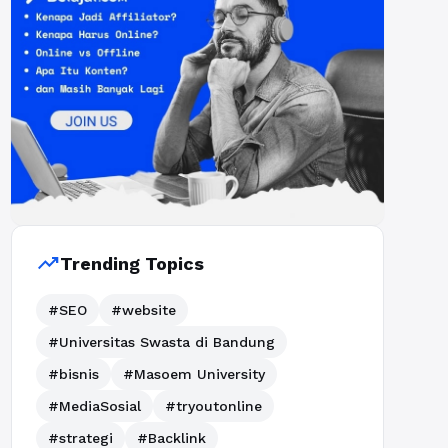
trending_up
Trending Topics
#SEO
#website
#Universitas Swasta di Bandung
#bisnis
#Masoem University
#MediaSosial
#tryoutonline
#strategi
#Backlink