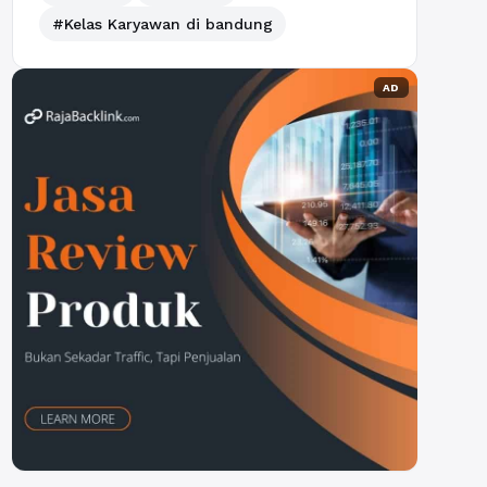
#Kelas Karyawan di bandung
AD