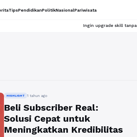
rita
Tips
Pendidikan
Politik
Nasional
Pariwisata
Ingin upgrade skill tanpa ribet? Te
1 tahun ago
HIGHLIGHT
Beli Subscriber Real:
Solusi Cepat untuk
Meningkatkan Kredibilitas