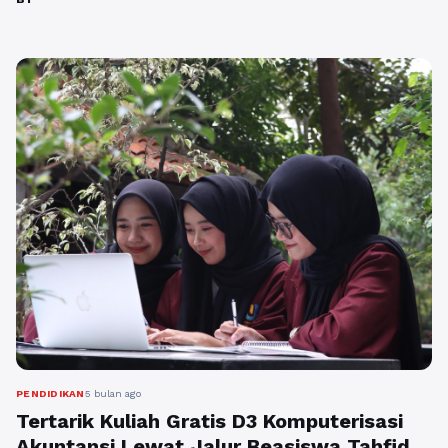
ini sangat krusial guna melahirkan wirausahawan
berintegritas, memberikan manfaat penguasaan
manajemen berbasis syariat, serta relevansi
keilmuan ekonomi Islam modern dalam menjawab
tantangan global yang ...
Baca Selengkapnya
PENDIDIKAN
5 bulan ago
Tertarik Kuliah Gratis D3 Komputerisasi
Akuntansi Lewat Jalur Beasiswa Tahfidz