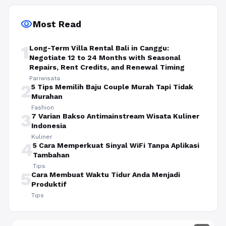
visibility
Most Read
1
Long-Term Villa Rental Bali in Canggu:
Negotiate 12 to 24 Months with Seasonal
Repairs, Rent Credits, and Renewal Timing
Pariwisata
2
5 Tips Memilih Baju Couple Murah Tapi Tidak
Murahan
Fashion
3
7 Varian Bakso Antimainstream Wisata Kuliner
Indonesia
Kuliner
4
5 Cara Memperkuat Sinyal WiFi Tanpa Aplikasi
Tambahan
Tips
5
Cara Membuat Waktu Tidur Anda Menjadi
Produktif
Tips