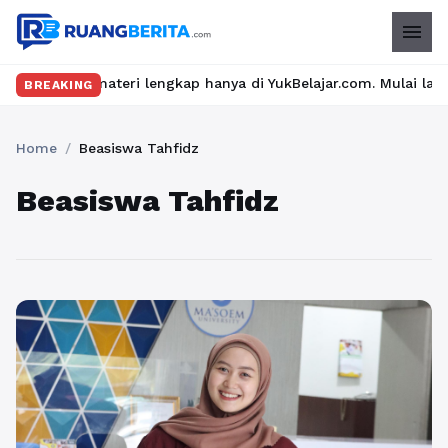
menu
an materi lengkap hanya di YukBelajar.com. Mulai langkah sukses
BREAKING
Home
/
Beasiswa Tahfidz
Beasiswa Tahfidz