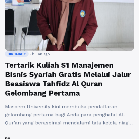
5 bulan ago
HIGHLIGHT
Tertarik Kuliah S1 Manajemen
Bisnis Syariah Gratis Melalui Jalur
Beasiswa Tahfidz Al Quran
Gelombang Pertama
Masoem University kini membuka pendaftaran
gelombang pertama bagi Anda para penghafal Al-
Qur’an yang beraspirasi mendalami tata kelola niaga
Islami melalui program studi Manajemen Bisnis
Syariah S1 dengan skema beasiswa penuh. Program
BY