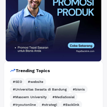
trending_up
Trending Topics
#SEO
#website
#Universitas Swasta di Bandung
#bisnis
#Masoem University
#MediaSosial
#tryoutonline
#strategi
#Backlink