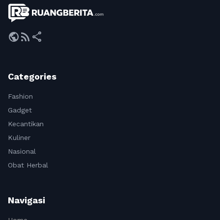
public
rss_feed
share
Categories
Fashion
Gadget
Kecantikan
Kuliner
Nasional
Obat Herbal
Navigasi