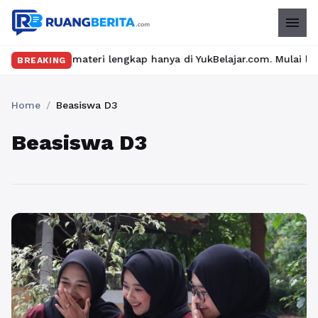
menu
u dan materi lengkap hanya di YukBelajar.com. Mulai langkah suk
BREAKING
Home
/
Beasiswa D3
Beasiswa D3