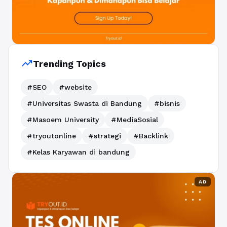
trending_up
Trending Topics
#SEO
#website
#Universitas Swasta di Bandung
#bisnis
#Masoem University
#MediaSosial
#tryoutonline
#strategi
#Backlink
#Kelas Karyawan di bandung
AD