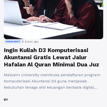
6 bulan ago
HIGHLIGHT
Ingin Kuliah D3 Komputerisasi
Akuntansi Gratis Lewat Jalur
Hafalan Al Quran Minimal Dua Juz
Ma’soem University membuka pendaftaran program
Komputerisasi Akuntansi D3 guna menjawab
kebutuhan tenaga ahli keuangan berbasis digital
yang semakin mendesak di era industri empat titik
nol saat ini melalui skema bantuan dana pendidikan
BY
penuh. Memilih jurusan komputerisasi akuntansi