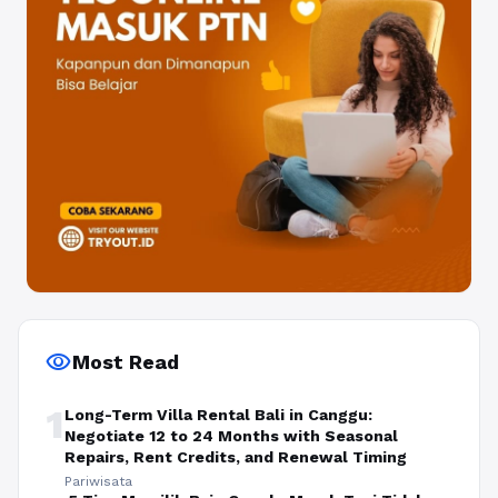
visibility
Most Read
1
Long-Term Villa Rental Bali in Canggu:
Negotiate 12 to 24 Months with Seasonal
Repairs, Rent Credits, and Renewal Timing
Pariwisata