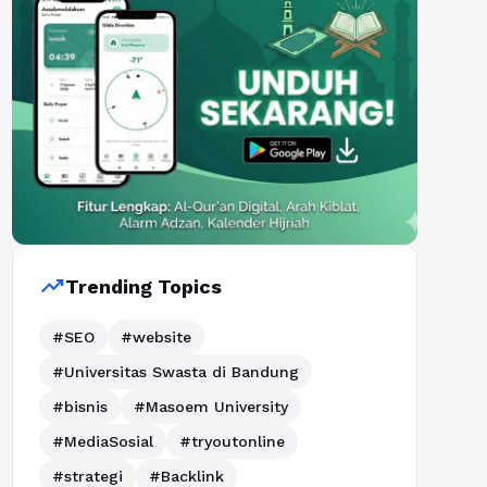
trending_up
Trending Topics
#SEO
#website
#Universitas Swasta di Bandung
#bisnis
#Masoem University
#MediaSosial
#tryoutonline
#strategi
#Backlink