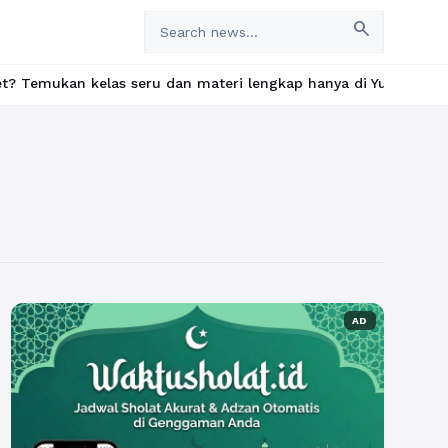
search
 kelas seru dan materi lengkap hanya di YukBelajar.com. Mulai l
AD