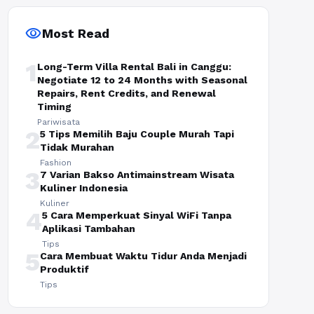
visibility
Most Read
1
Long-Term Villa Rental Bali in Canggu:
Negotiate 12 to 24 Months with Seasonal
Repairs, Rent Credits, and Renewal
Timing
Pariwisata
2
5 Tips Memilih Baju Couple Murah Tapi
Tidak Murahan
Fashion
3
7 Varian Bakso Antimainstream Wisata
Kuliner Indonesia
Kuliner
4
5 Cara Memperkuat Sinyal WiFi Tanpa
Aplikasi Tambahan
Tips
5
Cara Membuat Waktu Tidur Anda Menjadi
Produktif
Tips