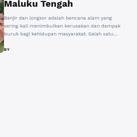
Maluku Tengah
Banjir dan longsor adalah bencana alam yang
sering kali menimbulkan kerusakan dan dampak
buruk bagi kehidupan masyarakat. Salah satu
daerah yang belakangan ini mengalami dampak
serius akibat banjir dan longsor adalah Maluku
BY
Tengah. Bencana alam ini tidak hanya
menyebabkan kerusakan fisik, tetapi juga
berdampak pada infrastruktur vital seperti listrik
dan internet, yang berdampak pada kehidupan ...
Baca Selengkapnya