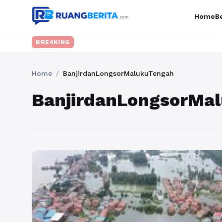
Home
Be
BREAKING
Home
/
BanjirdanLongsorMalukuTengah
BanjirdanLongsorMa