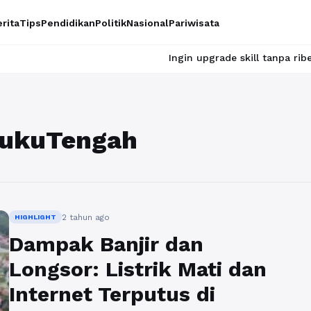
rita
Tips
Pendidikan
Politik
Nasional
Pariwisata
Ingin upgrade skill tanpa ribet? Temukan
lukuTengah
2 tahun ago
HIGHLIGHT
Dampak Banjir dan
Longsor: Listrik Mati dan
Internet Terputus di