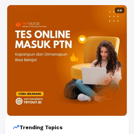
AD
trending_up
Trending Topics