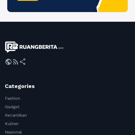
public
rss_feed
share
Categories
Fashion
Gadget
Kecantikan
Kuliner
Nasional