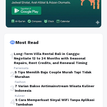
visibility
Most Read
1
Long-Term Villa Rental Bali in Canggu:
Negotiate 12 to 24 Months with Seasonal
Repairs, Rent Credits, and Renewal Timing
Pariwisata
2
5 Tips Memilih Baju Couple Murah Tapi Tidak
Murahan
Fashion
3
7 Varian Bakso Antimainstream Wisata Kuliner
Indonesia
Kuliner
4
5 Cara Memperkuat Sinyal WiFi Tanpa Aplikasi
Tambahan