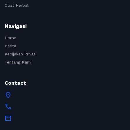
Obat Herbal
Navigasi
Home
Berita
Kebijakan Privasi
Tentang Kami
Contact
location_on
call
mail