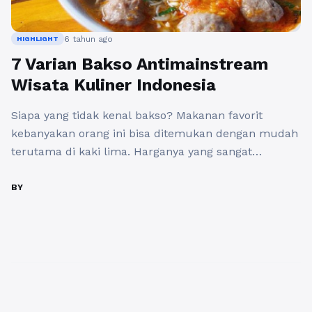
6 tahun ago
HIGHLIGHT
7 Varian Bakso Antimainstream
Wisata Kuliner Indonesia
Siapa yang tidak kenal bakso? Makanan favorit
kebanyakan orang ini bisa ditemukan dengan mudah
terutama di kaki lima. Harganya yang sangat
terjangkau dengan rasa yang lezat ini bisa dinikmati
semua usia. Indonesia memiliki banyak varian seperti
BY
berikut. 1. Jenis Penyet Selain ayam penyet, kini juga
ada bola daging penyet yang harus dicoba. Sesuai
dengan namanya, ...
Baca Selengkapnya