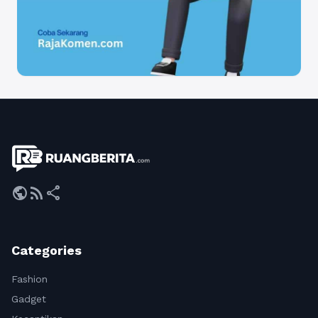
public
rss_feed
share
Categories
Fashion
Gadget