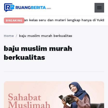
menu
? Temukan kelas seru dan materi lengkap hanya di YukBelajar.com
BREAKING
Home
/
baju muslim murah berkualitas
baju muslim murah
berkualitas