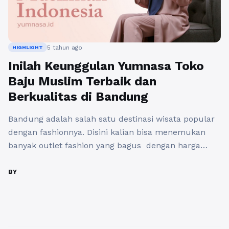
5 tahun ago
HIGHLIGHT
Inilah Keunggulan Yumnasa Toko
Baju Muslim Terbaik dan
Berkualitas di Bandung
Bandung adalah salah satu destinasi wisata popular
dengan fashionnya. Disini kalian bisa menemukan
banyak outlet fashion yang bagus dengan harga
yang terjangkau, tidak terkecuali fashion jual baju
muslim Bandung. Seperti yang ada di kota-kota lain,
BY
Bandung juga memiliki beberapa outlet baju muslim
yang menyediakan beragam model busana muslim
dan juga hijab kekinian. Fashion muslim adalah ...
Baca Selengkapnya