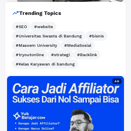
trending_up
Trending Topics
#SEO
#website
#Universitas Swasta di Bandung
#bisnis
#Masoem University
#MediaSosial
#tryoutonline
#strategi
#Backlink
#Kelas Karyawan di bandung
AD