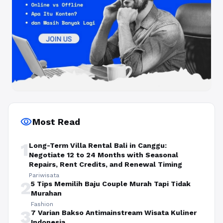
visibility
Most Read
1
Long-Term Villa Rental Bali in Canggu:
Negotiate 12 to 24 Months with Seasonal
Repairs, Rent Credits, and Renewal Timing
Pariwisata
2
5 Tips Memilih Baju Couple Murah Tapi Tidak
Murahan
Fashion
3
7 Varian Bakso Antimainstream Wisata Kuliner
Indonesia