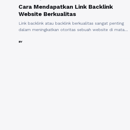
Cara Mendapatkan Link Backlink
Website Berkualitas
Link backlink atau backlink berkualitas sangat penting
dalam meningkatkan otoritas sebuah website di mata
mesin pencari. Mendapatkan backlink berkualitas dapat
membantu meningkatkan peringkat website di hasil
BY
pencarian, sehingga penting bagi pemilik website untuk
memahami cara mendapatkan backlink berkualitas.
Salah satu cara untuk mendapatkan backlink berkualitas
adalah dengan membuat konten yang menarik dan
bermanfaat. Konten yang ...
Baca Selengkapnya