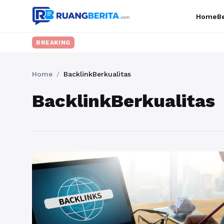
Home
Be
BREAKING
Home
/
BacklinkBerkualitas
BacklinkBerkualitas