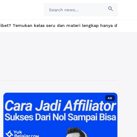
search
emukan kelas seru dan materi lengkap hanya di YukBelajar.com. M
AD