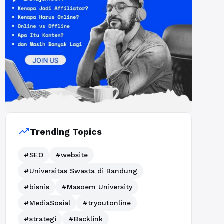
trending_up
Trending Topics
#SEO
#website
#Universitas Swasta di Bandung
#bisnis
#Masoem University
#MediaSosial
#tryoutonline
#strategi
#Backlink