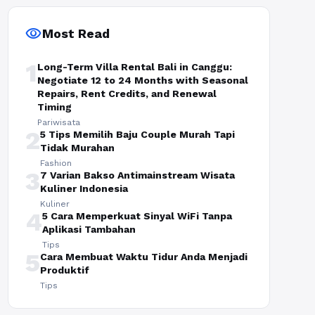
visibility
Most Read
1
Long-Term Villa Rental Bali in Canggu:
Negotiate 12 to 24 Months with Seasonal
Repairs, Rent Credits, and Renewal
Timing
Pariwisata
2
5 Tips Memilih Baju Couple Murah Tapi
Tidak Murahan
Fashion
3
7 Varian Bakso Antimainstream Wisata
Kuliner Indonesia
Kuliner
4
5 Cara Memperkuat Sinyal WiFi Tanpa
Aplikasi Tambahan
Tips
5
Cara Membuat Waktu Tidur Anda Menjadi
Produktif
Tips