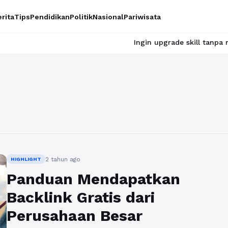
rita
Tips
Pendidikan
Politik
Nasional
Pariwisata
Ingin upgrade skill tanpa ribet? T
2 tahun ago
HIGHLIGHT
Panduan Mendapatkan
Backlink Gratis dari
Perusahaan Besar