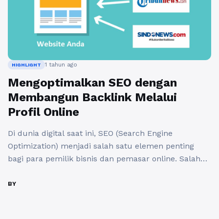
1 tahun ago
HIGHLIGHT
Mengoptimalkan SEO dengan
Membangun Backlink Melalui
Profil Online
Di dunia digital saat ini, SEO (Search Engine
Optimization) menjadi salah satu elemen penting
bagi para pemilik bisnis dan pemasar online. Salah
satu faktor kunci dalam meningkatkan peringkat
website di mesin pencari adalah dengan
BY
membangun backlink yang berkualitas. Membangun
backlink melalui profil online adalah salah satu