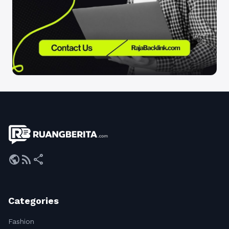
public
rss_feed
share
Categories
Fashion