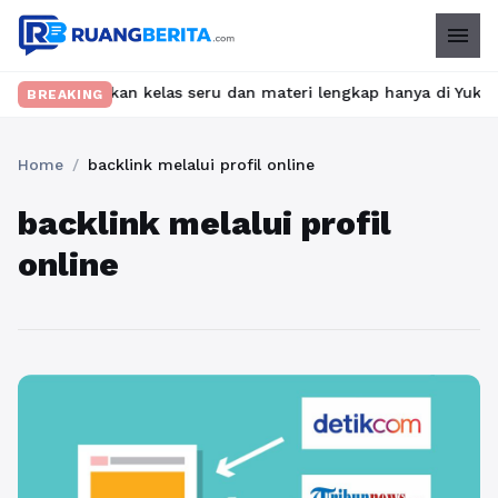
menu
t? Temukan kelas seru dan materi lengkap hanya di YukBelajar.com
BREAKING
Home
/
backlink melalui profil online
backlink melalui profil
online