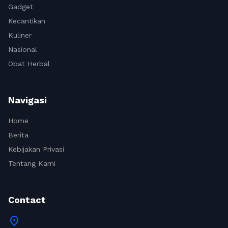
Gadget
Kecantikan
Kuliner
Nasional
Obat Herbal
Navigasi
Home
Berita
Kebijakan Privasi
Tentang Kami
Contact
location_on