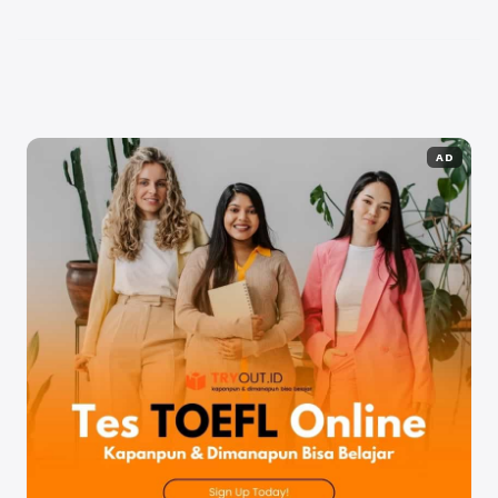
strategi yang efektif dan efisien untuk mencapai
tujuan tersebut. ...
Baca Selengkapnya
AD