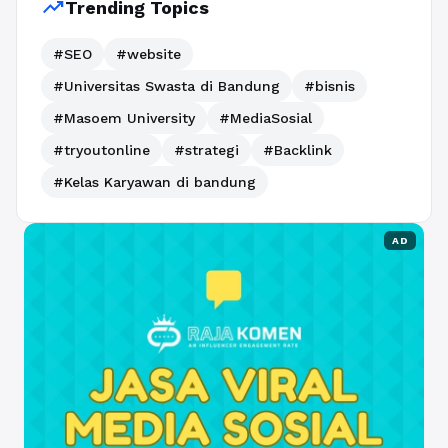
trending_up
Trending Topics
#SEO
#website
#Universitas Swasta di Bandung
#bisnis
#Masoem University
#MediaSosial
#tryoutonline
#strategi
#Backlink
#Kelas Karyawan di bandung
AD