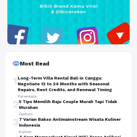
visibility
Most Read
1
Long-Term Villa Rental Bali in Canggu:
Negotiate 12 to 24 Months with Seasonal
Repairs, Rent Credits, and Renewal Timing
Pariwisata
2
5 Tips Memilih Baju Couple Murah Tapi Tidak
Murahan
Fashion
3
7 Varian Bakso Antimainstream Wisata Kuliner
Indonesia
Kuliner