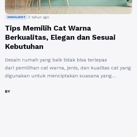
3 tahun ago
HIGHLIGHT
Tips Memilih Cat Warna
Berkualitas, Elegan dan Sesuai
Kebutuhan
Desain rumah yang baik tidak bisa terlepas
dari pemilihan cat warna, jenis, dan kualitas cat yang
digunakan untuk menciptakan suasana yang
mendukung fungsi dan tujuan desain. Kualitas cat
yang baik akan menentukan keberhasilan suasana
BY
yang ingin ditampilkan dalam sebuah ruang ataupun
tampilan bangunan secara keseluruhan. Kualitas cat
yang baik juga harus mampu bertahan lama dan
tidak ...
Baca Selengkapnya