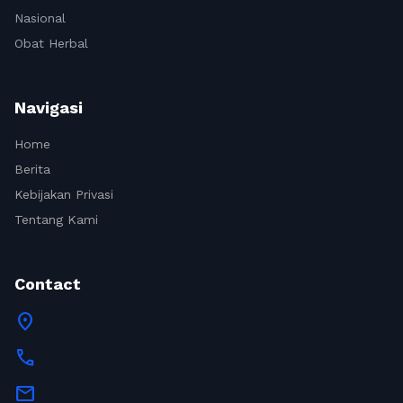
Nasional
Obat Herbal
Navigasi
Home
Berita
Kebijakan Privasi
Tentang Kami
Contact
location_on
call
mail