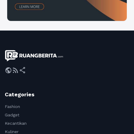
public
rss_feed
share
Categories
Fashion
Gadget
Kecantikan
Kuliner