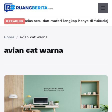
menu
emukan kelas seru dan materi lengkap hanya di YukBelajar.com. M
BREAKING
Home
/
avian cat warna
avian cat warna