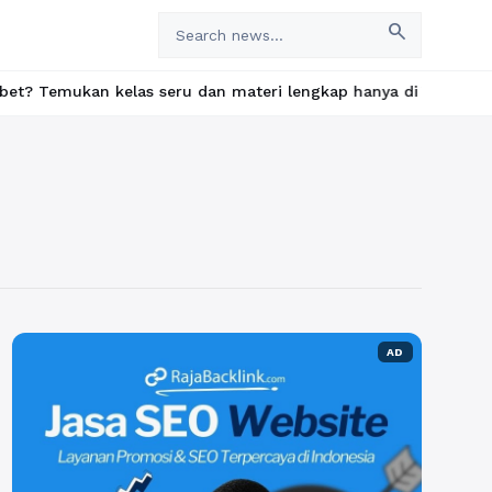
search
kan kelas seru dan materi lengkap hanya di YukBelajar.com. Mulai
AD