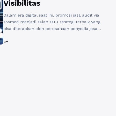
Visibilitas
Dalam era digital saat ini, promosi jasa audit via
sosmed menjadi salah satu strategi terbaik yang
bisa diterapkan oleh perusahaan penyedia jasa
audit. Dengan memanfaatkan platform media
sosial yang populer, mereka dapat menjangkau
BY
audiens yang lebih luas dan mempromosikan
layanan mereka secara lebih efektif. Promosi jasa
audit via sosmed tidak hanya membantu
menjaring klien baru, ...
Baca Selengkapnya