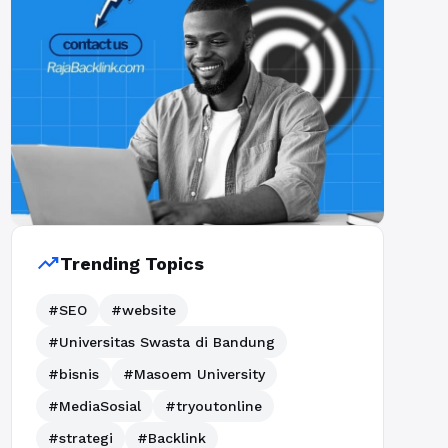
trending_up
Trending Topics
#SEO
#website
#Universitas Swasta di Bandung
#bisnis
#Masoem University
#MediaSosial
#tryoutonline
#strategi
#Backlink