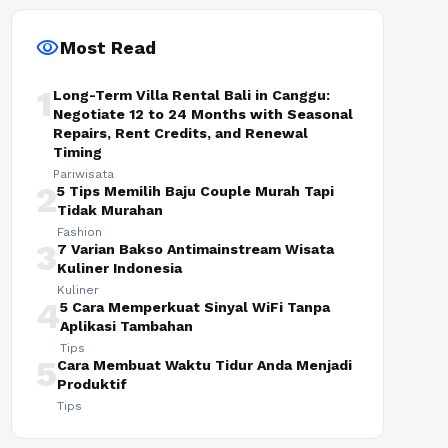
visibility
Most Read
1
Long-Term Villa Rental Bali in Canggu:
Negotiate 12 to 24 Months with Seasonal
Repairs, Rent Credits, and Renewal
Timing
Pariwisata
2
5 Tips Memilih Baju Couple Murah Tapi
Tidak Murahan
Fashion
3
7 Varian Bakso Antimainstream Wisata
Kuliner Indonesia
Kuliner
4
5 Cara Memperkuat Sinyal WiFi Tanpa
Aplikasi Tambahan
Tips
5
Cara Membuat Waktu Tidur Anda Menjadi
Produktif
Tips