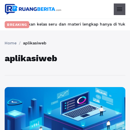
menu
? Temukan kelas seru dan materi lengkap hanya di YukBelajar.com
BREAKING
Home
/
aplikasiweb
aplikasiweb