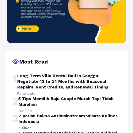
visibility
Most Read
1
Long-Term Villa Rental Bali in Canggu:
Negotiate 12 to 24 Months with Seasonal
Repairs, Rent Credits, and Renewal Timing
Pariwisata
2
5 Tips Memilih Baju Couple Murah Tapi Tidak
Murahan
Fashion
3
7 Varian Bakso Antimainstream Wisata Kuliner
Indonesia
Kuliner