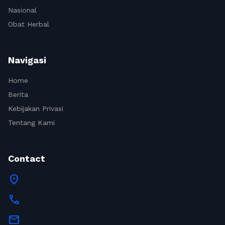
Nasional
Obat Herbal
Navigasi
Home
Berita
Kebijakan Privasi
Tentang Kami
Contact
location_on
call
mail