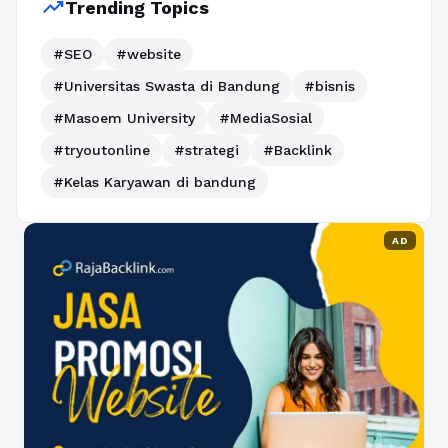
trending_up
Trending Topics
#SEO
#website
#Universitas Swasta di Bandung
#bisnis
#Masoem University
#MediaSosial
#tryoutonline
#strategi
#Backlink
#Kelas Karyawan di bandung
AD