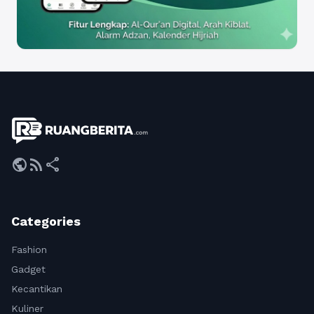
public
rss_feed
share
Categories
Fashion
Gadget
Kecantikan
Kuliner