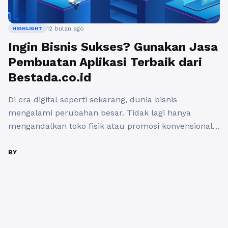
12 bulan ago
HIGHLIGHT
Ingin Bisnis Sukses? Gunakan Jasa
Pembuatan Aplikasi Terbaik dari
Bestada.co.id
Di era digital seperti sekarang, dunia bisnis
mengalami perubahan besar. Tidak lagi hanya
mengandalkan toko fisik atau promosi konvensional,
tetapi juga harus beradaptasi dengan teknologi.
Salah satu strategi paling efektif untuk membawa
BY
bisnis menuju kesuksesan adalah dengan memiliki
aplikasi khusus. Kehadiran aplikasi mampu
meningkatkan pelayanan, memperluas jangkauan,
sekaligus membuat brand terlihat lebih profesional.
Jika Anda ...
Baca Selengkapnya