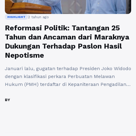
2 tahun ago
HIGHLIGHT
Reformasi Politik: Tantangan 25
Tahun dan Ancaman dari Maraknya
Dukungan Terhadap Paslon Hasil
Nepotisme
Januari lalu, gugatan terhadap Presiden Joko Widodo
dengan klasifikasi perkara Perbuatan Melawan
Hukum (PMH) terdaftar di Kepaniteraan Pengadilan
Tata Usaha Negara (PTUN) Jakarta dengan nomor
11/G/TF/2024/PTUN.JKT. Gugatan tersebut
BY
dilayangkan oleh Tim Pembela Demokrasi Indonesia
(TPDI) dan Pergerakan Advokat (Perekat) Nusantara.
Gugatan Terhadap Nepotisme Petrus Selestinus
sebagai perwakilan penggugat menyampaikan bahwa