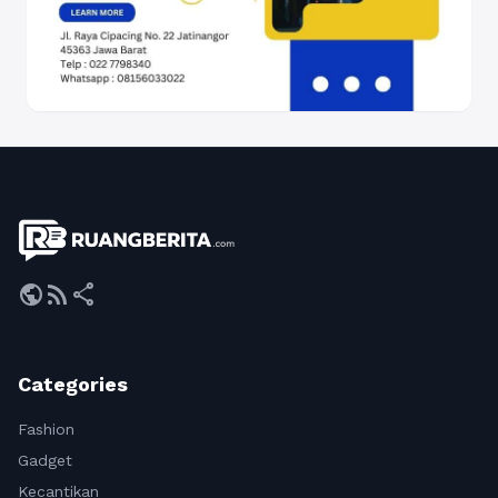
public
rss_feed
share
Categories
Fashion
Gadget
Kecantikan