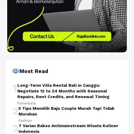
visibility
Most Read
1
Long-Term Villa Rental Bali in Canggu:
Negotiate 12 to 24 Months with Seasonal
Repairs, Rent Credits, and Renewal Timing
Pariwisata
2
5 Tips Memilih Baju Couple Murah Tapi Tidak
Murahan
Fashion
3
7 Varian Bakso Antimainstream Wisata Kuliner
Indonesia