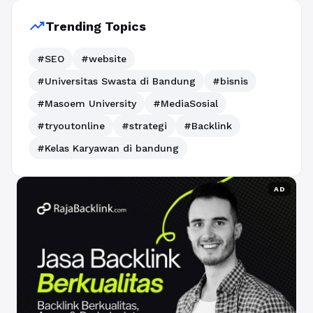
trending_up
Trending Topics
#SEO
#website
#Universitas Swasta di Bandung
#bisnis
#Masoem University
#MediaSosial
#tryoutonline
#strategi
#Backlink
#Kelas Karyawan di bandung
AD