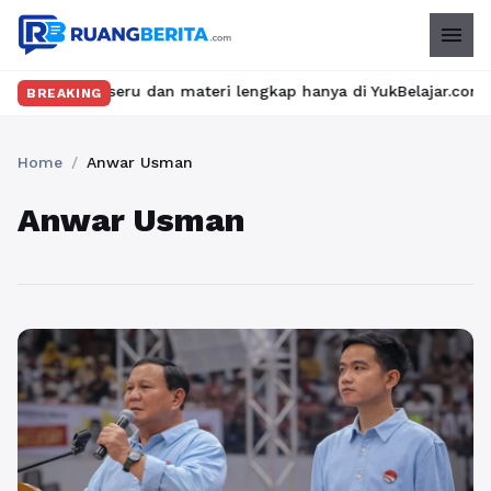
menu
an kelas seru dan materi lengkap hanya di YukBelajar.com. Mulai 
BREAKING
Home
/
Anwar Usman
Anwar Usman