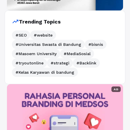
trending_up
Trending Topics
#SEO
#website
#Universitas Swasta di Bandung
#bisnis
#Masoem University
#MediaSosial
#tryoutonline
#strategi
#Backlink
#Kelas Karyawan di bandung
AD