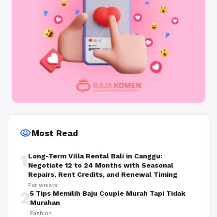
visibility
Most Read
1
Long-Term Villa Rental Bali in Canggu:
Negotiate 12 to 24 Months with Seasonal
Repairs, Rent Credits, and Renewal Timing
Pariwisata
2
5 Tips Memilih Baju Couple Murah Tapi Tidak
Murahan
Fashion