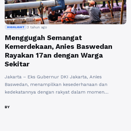
3 tahun ago
HIGHLIGHT
Menggugah Semangat
Kemerdekaan, Anies Baswedan
Rayakan 17an dengan Warga
Sekitar
Jakarta – Eks Gubernur DKI Jakarta, Anies
Baswedan, menampilkan kesederhanaan dan
kedekatannya dengan rakyat dalam momen
Peringatan HUT RI ke-78 di Waduk Lebak Bulus,
Jakarta Selatan, pada Kamis (17/8). Pada pukul 07.30
BY
WIB, upacara dimulai dengan Anies yang tiba di
lokasi bersama istri, Fery Farhati, serta anggota
keluarga lainnya. Mereka tidak hanya hadir sebagai