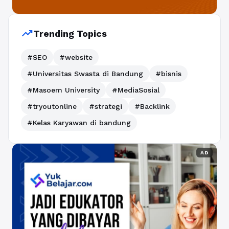
trending_up
Trending Topics
#SEO
#website
#Universitas Swasta di Bandung
#bisnis
#Masoem University
#MediaSosial
#tryoutonline
#strategi
#Backlink
#Kelas Karyawan di bandung
AD