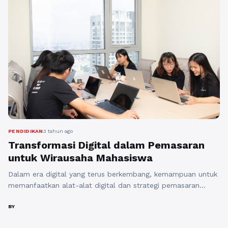
mengelola citra mereka. Salah satu cara yang dapat
digunakan adalah ...
Baca Selengkapnya
PENDIDIKAN
3 tahun ago
Transformasi Digital dalam Pemasaran
untuk Wirausaha Mahasiswa
Dalam era digital yang terus berkembang, kemampuan untuk
memanfaatkan alat-alat digital dan strategi pemasaran
online telah menjadi kunci kesuksesan dalam dunia bisnis.
Mahasiswa yang tertarik untuk menjalankan bisnis mereka
BY
sendiri tidak terkecuali dari perubahan ini. Di artikel ini, kita