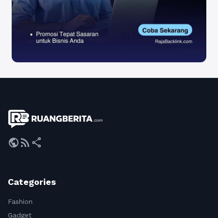
public
rss_feed
share
Categories
Fashion
Gadget