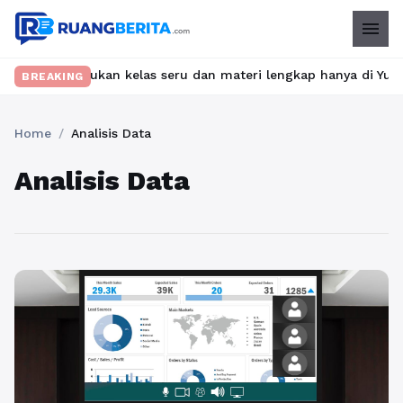
menu
et? Temukan kelas seru dan materi lengkap hanya di YukBelajar.co
BREAKING
Home
/
Analisis Data
Analisis Data