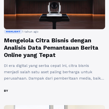
1 tahun ago
HIGHLIGHT
Mengelola Citra Bisnis dengan
Analisis Data Pemantauan Berita
Online yang Tepat
Di era digital yang serba cepat ini, citra bisnis
menjadi salah satu aset paling berharga untuk
perusahaan. Dampak dari pemberitaan media, baik
positif maupun negatif, dapat memengaruhi reputasi
perusahaan secara signifikan. Oleh karena itu,
BY
penting bagi para pemimpin bisnis untuk
menerapkan pendekatan yang efektif dalam