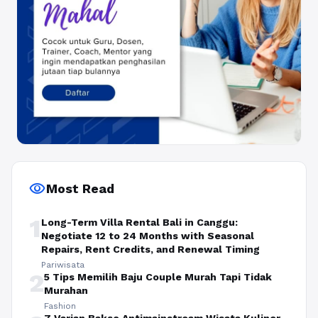
visibility
Most Read
1
Long-Term Villa Rental Bali in Canggu:
Negotiate 12 to 24 Months with Seasonal
Repairs, Rent Credits, and Renewal Timing
Pariwisata
2
5 Tips Memilih Baju Couple Murah Tapi Tidak
Murahan
Fashion
7 Varian Bakso Antimainstream Wisata Kuliner